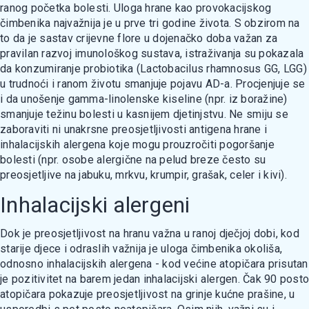
ranog početka bolesti. Uloga hrane kao provokacijskog
čimbenika najvažnija je u prve tri godine života. S obzirom na
to da je sastav crijevne flore u dojenačko doba važan za
pravilan razvoj imunološkog sustava, istraživanja su pokazala
da konzumiranje probiotika (Lactobacilus rhamnosus GG, LGG)
u trudnoći i ranom životu smanjuje pojavu AD-a. Procjenjuje se
i da unošenje gamma-linolenske kiseline (npr. iz boražine)
smanjuje težinu bolesti u kasnijem djetinjstvu. Ne smiju se
zaboraviti ni unakrsne preosjetljivosti antigena hrane i
inhalacijskih alergena koje mogu prouzročiti pogoršanje
bolesti (npr. osobe alergične na pelud breze često su
preosjetljive na jabuku, mrkvu, krumpir, grašak, celer i kivi).
Inhalacijski alergeni
Dok je preosjetljivost na hranu važna u ranoj dječjoj dobi, kod
starije djece i odraslih važnija je uloga čimbenika okoliša,
odnosno inhalacijskih alergena - kod većine atopičara prisutan
je pozitivitet na barem jedan inhalacijski alergen. Čak 90 posto
atopičara pokazuje preosjetljivost na grinje kućne prašine, u