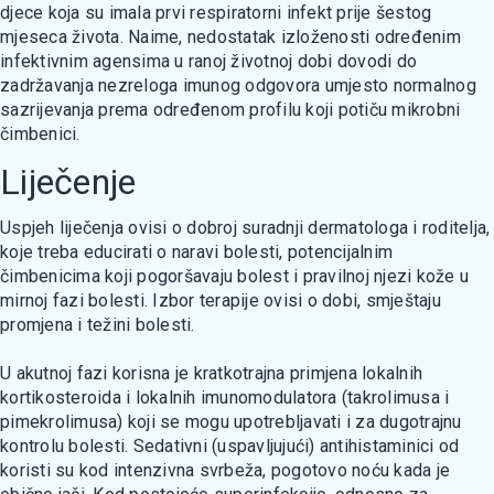
djece koja su imala prvi respiratorni infekt prije šestog
mjeseca života. Naime, nedostatak izloženosti određenim
infektivnim agensima u ranoj životnoj dobi dovodi do
zadržavanja nezreloga imunog odgovora umjesto normalnog
sazrijevanja prema određenom profilu koji potiču mikrobni
čimbenici.
Liječenje
Uspjeh liječenja ovisi o dobroj suradnji dermatologa i roditelja,
koje treba educirati o naravi bolesti, potencijalnim
čimbenicima koji pogoršavaju bolest i pravilnoj njezi kože u
mirnoj fazi bolesti. Izbor terapije ovisi o dobi, smještaju
promjena i težini bolesti.
U akutnoj fazi korisna je kratkotrajna primjena lokalnih
kortikosteroida i lokalnih imunomodulatora (takrolimusa i
pimekrolimusa) koji se mogu upotrebljavati i za dugotrajnu
kontrolu bolesti. Sedativni (uspavljujući) antihistaminici od
koristi su kod intenzivna svrbeža, pogotovo noću kada je