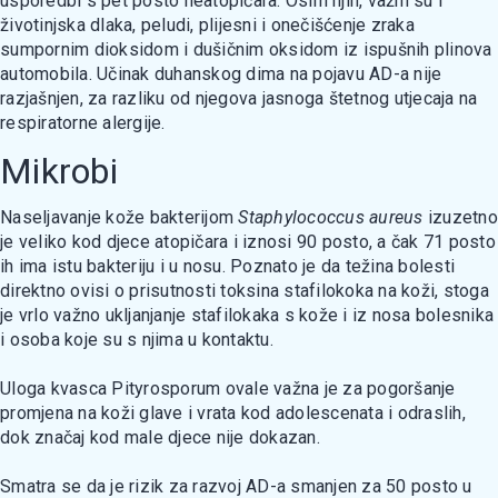
usporedbi s pet posto neatopičara. Osim njih, važni su i
životinjska dlaka, peludi, plijesni i onečišćenje zraka
sumpornim dioksidom i dušičnim oksidom iz ispušnih plinova
automobila. Učinak duhanskog dima na pojavu AD-a nije
razjašnjen, za razliku od njegova jasnoga štetnog utjecaja na
respiratorne alergije.
Mikrobi
Naseljavanje kože bakterijom
Staphylococcus aureus
izuzetno
je veliko kod djece atopičara i iznosi 90 posto, a čak 71 posto
ih ima istu bakteriju i u nosu. Poznato je da težina bolesti
direktno ovisi o prisutnosti toksina stafilokoka na koži, stoga
je vrlo važno ukljanjanje stafilokaka s kože i iz nosa bolesnika
i osoba koje su s njima u kontaktu.
Uloga kvasca Pityrosporum ovale važna je za pogoršanje
promjena na koži glave i vrata kod adolescenata i odraslih,
dok značaj kod male djece nije dokazan.
Smatra se da je rizik za razvoj AD-a smanjen za 50 posto u