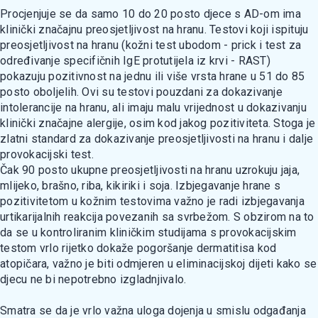
Procjenjuje se da samo 10 do 20 posto djece s AD-om ima
klinički značajnu preosjetljivost na hranu. Testovi koji ispituju
preosjetljivost na hranu (kožni test ubodom - prick i test za
određivanje specifičnih IgE protutijela iz krvi - RAST)
pokazuju pozitivnost na jednu ili više vrsta hrane u 51 do 85
posto oboljelih. Ovi su testovi pouzdani za dokazivanje
intolerancije na hranu, ali imaju malu vrijednost u dokazivanju
klinički značajne alergije, osim kod jakog pozitiviteta. Stoga je
zlatni standard za dokazivanje preosjetljivosti na hranu i dalje
provokacijski test.
Čak 90 posto ukupne preosjetljivosti na hranu uzrokuju jaja,
mlijeko, brašno, riba, kikiriki i soja. Izbjegavanje hrane s
pozitivitetom u kožnim testovima važno je radi izbjegavanja
urtikarijalnih reakcija povezanih sa svrbežom. S obzirom na to
da se u kontroliranim kliničkim studijama s provokacijskim
testom vrlo rijetko dokaže pogoršanje dermatitisa kod
atopičara, važno je biti odmjeren u eliminacijskoj dijeti kako se
djecu ne bi nepotrebno izgladnjivalo.
Smatra se da je vrlo važna uloga dojenja u smislu odgađanja