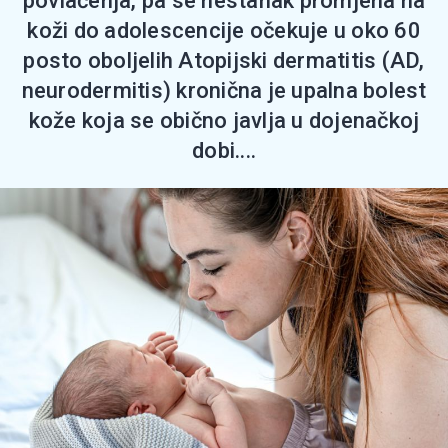
povlačenja, pa se nestanak promjena na
koži do adolescencije očekuje u oko 60
posto oboljelih Atopijski dermatitis (AD,
neurodermitis) kronična je upalna bolest
kože koja se obično javlja u dojenačkoj
dobi....