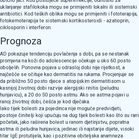
obično jači. Kod postojeće superinfekcije, odnosno za
uklanjanje stafilokoka mogu se primijeniti lokalni ili sistemski
antibiotici. Kod teških oblika mogu se primijeniti i fototerapija,
fotokemoterapija te sistemski kortikosteroidi - azatioprin,
ciklosporin i interferon.
Prognoza
AD pokazuje tendenciju povlačenja s dobi, pa se nestanak
promjena na koži do adolescencije očekuje u oko 60 posto
oboljelih. Ponovna pojava u odrasloj dobi nije rijetkost, a
najčešće se očituje kao dermatitis na rukama. Procjenjuje se
da približno 50 posto djece s atopijskim dermatitisom u
kasnijoj životnoj dobi razvije alergijski rinitis (peludnu
hunjavicu), a 20 do 50 posto astmu. Ako se astma pojavi u
ranoj životnoj dobi, češća je kod dječaka.
Iako tijek bolesti za pojedinca nije moguće predvidjeti,
postoje činitelji koji upućuju na dug tijek bolesti kao što su rani
početak, jako raširena bolest u ranom djetinjstvu, popratna
astma ili peludna hunjavica, jedinac ili najstarije dijete, visoki
titar IgE protutijela, kao i pozitivna obiteljska anamneza.