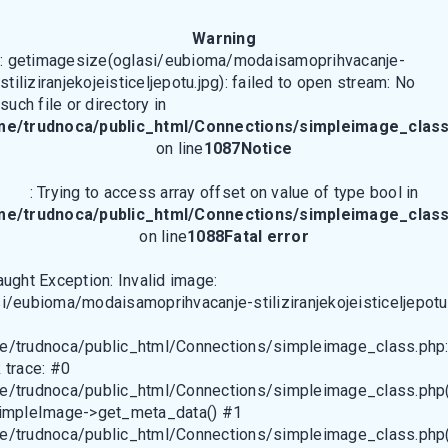
Warning
: getimagesize(oglasi/eubioma/modaisamoprihvacanje-
stiliziranjekojeisticeljepotu.jpg): failed to open stream: No
such file or directory in
me/trudnoca/public_html/Connections/simpleimage_class
on line
1087
Notice
: Trying to access array offset on value of type bool in
me/trudnoca/public_html/Connections/simpleimage_class
on line
1088
Fatal error
aught Exception: Invalid image:
i/eubioma/modaisamoprihvacanje-stiliziranjekojeisticeljepotu
e/trudnoca/public_html/Connections/simpleimage_class.php
 trace: #0
e/trudnoca/public_html/Connections/simpleimage_class.php(
SimpleImage->get_meta_data() #1
e/trudnoca/public_html/Connections/simpleimage_class.php(