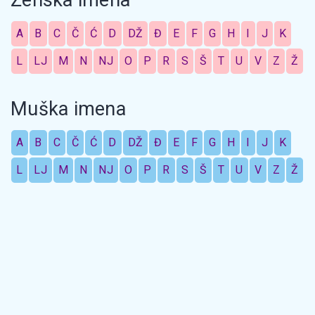
Ženska imena
A
B
C
Č
Ć
D
DŽ
Đ
E
F
G
H
I
J
K
L
LJ
M
N
NJ
O
P
R
S
Š
T
U
V
Z
Ž
Muška imena
A
B
C
Č
Ć
D
DŽ
Đ
E
F
G
H
I
J
K
L
LJ
M
N
NJ
O
P
R
S
Š
T
U
V
Z
Ž