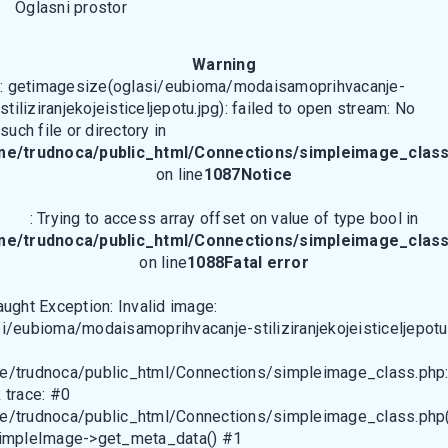
Oglasni prostor
Warning
: getimagesize(oglasi/eubioma/modaisamoprihvacanje-
stiliziranjekojeisticeljepotu.jpg): failed to open stream: No
such file or directory in
me/trudnoca/public_html/Connections/simpleimage_class
on line
1087
Notice
: Trying to access array offset on value of type bool in
me/trudnoca/public_html/Connections/simpleimage_class
on line
1088
Fatal error
aught Exception: Invalid image:
i/eubioma/modaisamoprihvacanje-stiliziranjekojeisticeljepotu
e/trudnoca/public_html/Connections/simpleimage_class.php
 trace: #0
e/trudnoca/public_html/Connections/simpleimage_class.php(
SimpleImage->get_meta_data() #1