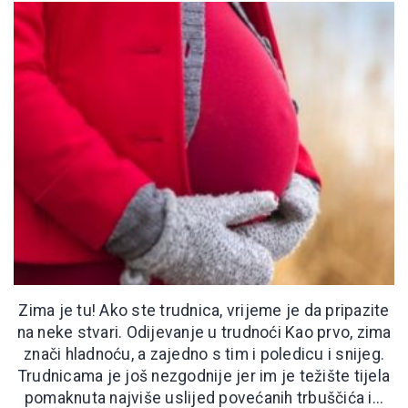
Zima je tu! Ako ste trudnica, vrijeme je da pripazite
na neke stvari. Odijevanje u trudnoći Kao prvo, zima
znači hladnoću, a zajedno s tim i poledicu i snijeg.
Trudnicama je još nezgodnije jer im je težište tijela
pomaknuta najviše uslijed povećanih trbuščića i...