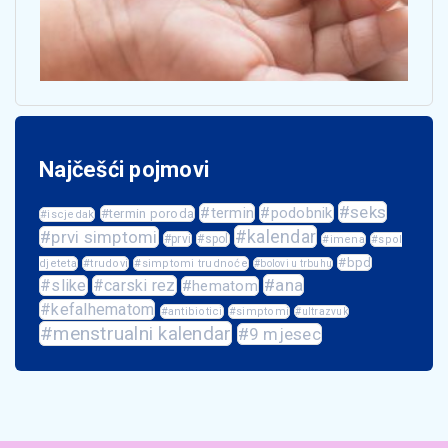
Najčešći pojmovi
#seks
#termin
#podobnik
#termin poroda
#iscjedak
#kalendar
#prvi simptomi
#prvi
#spol
#imena
#spol
#bpd
djeteta
#trudovi
#simptomi trudnoće
#bolovi u trbuhu
#ana
#slike
#carski rez
#hematom
#kefalhematom
#antibiotici
#simptomi
#ultrazvuk
#menstrualni kalendar
#9 mjesec