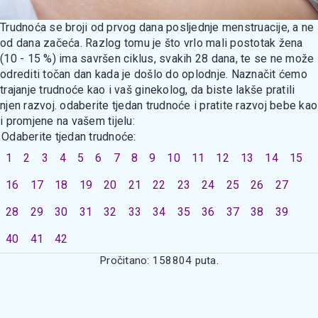
Trudnoća se broji od prvog dana posljednje menstruacije, a ne
od dana začeća. Razlog tomu je što vrlo mali postotak žena
(10 - 15 %) ima savršen ciklus, svakih 28 dana, te se ne može
odrediti točan dan kada je došlo do oplodnje. Naznačit ćemo
trajanje trudnoće kao i vaš ginekolog, da biste lakše pratili
njen razvoj. odaberite tjedan trudnoće i pratite razvoj bebe kao
i promjene na vašem tijelu:
Odaberite tjedan trudnoće:
1
2
3
4
5
6
7
8
9
10
11
12
13
14
15
16
17
18
19
20
21
22
23
24
25
26
27
28
29
30
31
32
33
34
35
36
37
38
39
40
41
42
Pročitano: 158804 puta.