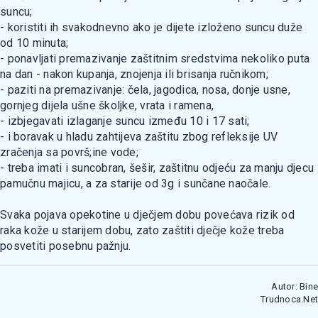
suncu;
- koristiti ih svakodnevno ako je dijete izloženo suncu duže
od 10 minuta;
- ponavljati premazivanje zaštitnim sredstvima nekoliko puta
na dan - nakon kupanja, znojenja ili brisanja ručnikom;
- paziti na premazivanje: čela, jagodica, nosa, donje usne,
gornjeg dijela ušne školjke, vrata i ramena,
- izbjegavati izlaganje suncu između 10 i 17 sati;
- i boravak u hladu zahtijeva zaštitu zbog refleksije UV
zračenja sa površ;ine vode;
- treba imati i suncobran, šešir, zaštitnu odjeću za manju djecu
pamučnu majicu, a za starije od 3g i sunčane naočale.
Svaka pojava opekotine u dječjem dobu povećava rizik od
raka kože u starijem dobu, zato zaštiti dječje kože treba
posvetiti posebnu pažnju.
Autor: Bine
Trudnoca.Net