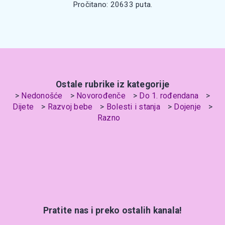
Pročitano: 20633 puta.
Ostale rubrike iz kategorije
Nedonošće
Novorođenče
Do 1. rođendana
Dijete
Razvoj bebe
Bolesti i stanja
Dojenje
Razno
Pratite nas i preko ostalih kanala!