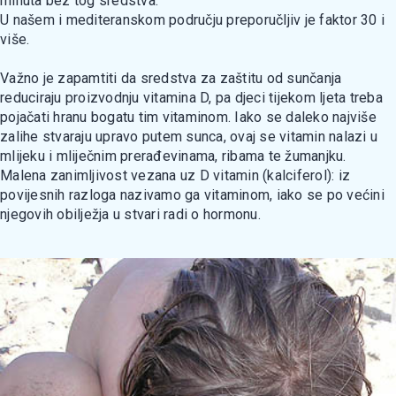
minuta bez tog sredstva.
U našem i mediteranskom području preporučljiv je faktor 30 i
više.
Važno je zapamtiti da sredstva za zaštitu od sunčanja
reduciraju proizvodnju vitamina D, pa djeci tijekom ljeta treba
pojačati hranu bogatu tim vitaminom. Iako se daleko najviše
zalihe stvaraju upravo putem sunca, ovaj se vitamin nalazi u
mlijeku i mliječnim prerađevinama, ribama te žumanjku.
Malena zanimljivost vezana uz D vitamin (kalciferol): iz
povijesnih razloga nazivamo ga vitaminom, iako se po većini
njegovih obilježja u stvari radi o hormonu.