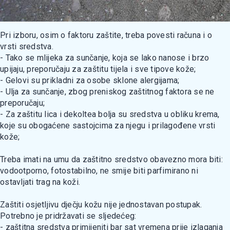
Pri izboru, osim o faktoru zaštite, treba povesti računa i o
vrsti sredstva.
- Tako se mlijeka za sunčanje, koja se lako nanose i brzo
upijaju, preporučaju za zaštitu tijela i sve tipove kože;
- Gelovi su prikladni za osobe sklone alergijama;
- Ulja za sunčanje, zbog preniskog zaštitnog faktora se ne
preporučaju;
- Za zaštitu lica i dekoltea bolja su sredstva u obliku krema,
koje su obogaćene sastojcima za njegu i prilagođene vrsti
kože;
Treba imati na umu da zaštitno sredstvo obavezno mora biti:
vodootporno, fotostabilno, ne smije biti parfimirano ni
ostavljati trag na koži.
Zaštiti osjetljivu dječju kožu nije jednostavan postupak.
Potrebno je pridržavati se sljedećeg:
- zaštitna sredstva primijeniti bar sat vremena prije izlaganja