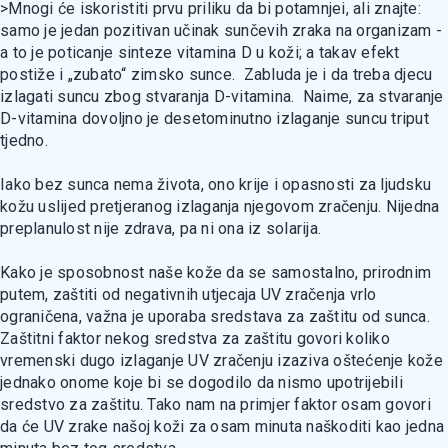
>Mnogi će iskoristiti prvu priliku da bi potamnjei, ali znajte:
samo je jedan pozitivan učinak sunčevih zraka na organizam -
a to je poticanje sinteze vitamina D u koži; a takav efekt
postiže i „zubato“ zimsko sunce. Zabluda je i da treba djecu
izlagati suncu zbog stvaranja D-vitamina. Naime, za stvaranje
D-vitamina dovoljno je desetominutno izlaganje suncu triput
tjedno.
Iako bez sunca nema života, ono krije i opasnosti za ljudsku
kožu uslijed pretjeranog izlaganja njegovom zračenju. Nijedna
preplanulost nije zdrava, pa ni ona iz solarija.
Kako je sposobnost naše kože da se samostalno, prirodnim
putem, zaštiti od negativnih utjecaja UV zračenja vrlo
ograničena, važna je uporaba sredstava za zaštitu od sunca.
Zaštitni faktor nekog sredstva za zaštitu govori koliko
vremenski dugo izlaganje UV zračenju izaziva oštećenje kože
jednako onome koje bi se dogodilo da nismo upotrijebili
sredstvo za zaštitu. Tako nam na primjer faktor osam govori
da će UV zrake našoj koži za osam minuta naškoditi kao jedna