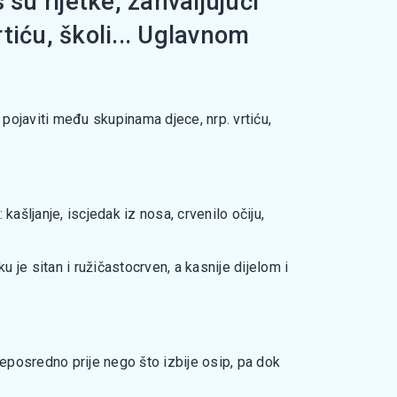
su rijetke, zahvaljujući
tiću, školi... Uglavnom
 pojaviti među skupinama djece, nrp. vrtiću,
ašljanje, iscjedak iz nosa, crvenilo očiju,
u je sitan i ružičastocrven, a kasnije dijelom i
 neposredno prije nego što izbije osip, pa dok