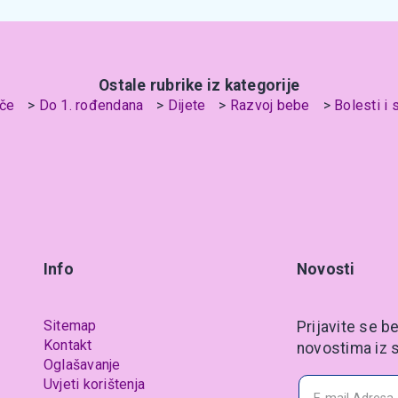
Ostale rubrike iz kategorije
če
Do 1. rođendana
Dijete
Razvoj bebe
Bolesti i 
Info
Novosti
Sitemap
Prijavite se be
Kontakt
novostima iz s
Oglašavanje
Uvjeti korištenja