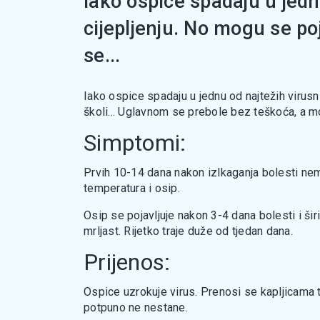
Iako ospice spadaju u jednu
cijepljenju. No mogu se po
se...
Iako ospice spadaju u jednu od najtežih virusni
školi... Uglavnom se prebole bez teškoća, a mo
Simptomi:
Prvih 10-14 dana nakon izlkaganja bolesti nema
temperatura i osip.
Osip se pojavljuje nakon 3-4 dana bolesti i širi
mrljast. Rijetko traje duže od tjedan dana.
Prijenos:
Ospice uzrokuje virus. Prenosi se kapljicama tj
potpuno ne nestane.