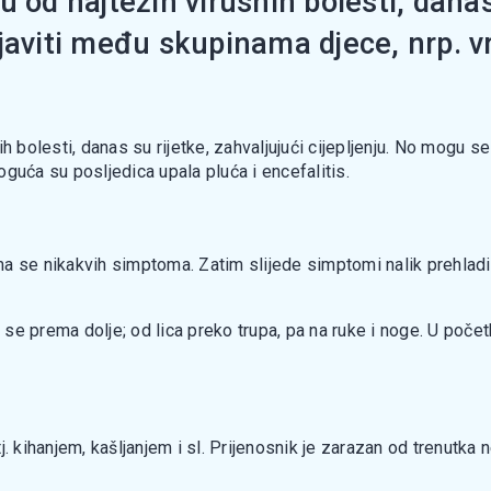
 od najtežih virusnih bolesti, danas 
javiti među skupinama djece, nrp. vr
h bolesti, danas su rijetke, zahvaljujući cijepljenju. No mogu se
guća su posljedica upala pluća i encefalitis.
 se nikakvih simptoma. Zatim slijede simptomi nalik prehladi: k
 se prema dolje; od lica preko trupa, pa na ruke i noge. U početk
. kihanjem, kašljanjem i sl. Prijenosnik je zarazan od trenutka