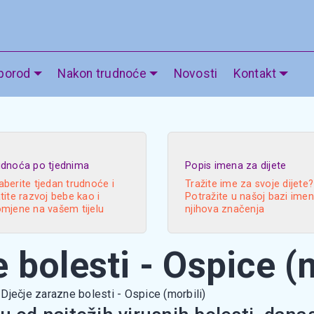
 porod
Nakon trudnoće
Novosti
Kontakt
udnoća po tjednima
Popis imena za dijete
berite tjedan trudnoće i
Tražite ime za svoje dijete?
tite razvoj bebe kao i
Potražite u našoj bazi imen
omjene na vašem tijelu
njihova značenja
 bolesti - Ospice (m
Dječje zarazne bolesti - Ospice (morbili)