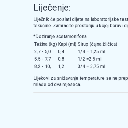
Liječenje:
Liječnik će poslati dijete na laboratorijske t
tekućine. Zamračite prostoriju u kojoj boravi d
*Doziranje acetamonifona
Težina (kg)
Kapi (ml)
Sirup (čajna žličica)
2,7 - 5,0
0,4
1/4 = 1,25 ml
5,5 - 7,7
0,8
1/2 =2.5 ml
8,2 - 10,
1,2
3/4 = 3,75 ml
Lijekovi za snižavanje temperature se ne prepo
mlađe od dva mjeseca.