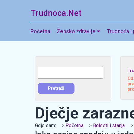
Trudnoca.Net
Početna
Žensko zdravlje
Trudnoća i
Tr
Oda
pra
pr
Dječje zarazne
Gdje sam:
Početna
Bolesti i stanja