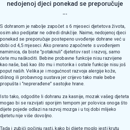
nedojenoj djeci ponekad se preporučuje
...
S dohranom je nabolje započet s 6 mjeseci djetetova života,
osim ako pedijatar ne odredi drukčije. Naime, nedojenoj djeci
ponekad se preporučuje postepeno uvođenje dohrane već u
dobi od 4,5 mjeseci. Ako prerano započnete s uvođenjem
namirnica, da biste "potaknuli" djetetov rast i razvoj, samo
ćete mu naškoditi. Bebine probavne funkcije nisu razvijene
kao naše, baš kao što mu i motorika i ostale funkcije nisu još
poput naših. Velika je i mogućnost razvoja alergije kože,
dišnog ili probavnog sustava jer crijevo tako male bebe
propušta i "neprerađene" sastojke hrane.
Isto tako, odgodite li dohranu za kasnije, mozak vašeg djeteta
mogao bi se razvijati sporijim tempom jer polovica onoga što
dijete pojede odlazi na razvoj mozga i u toj dobi mlijeko
djetetu nije više dovoljno.
Tada i zubići počinju rasti, kako bi dijete moglo jesti krutu