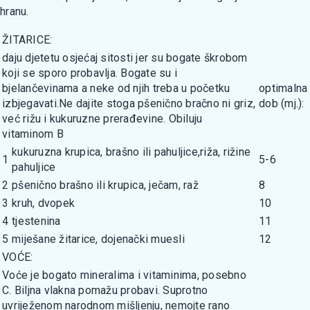
hranu.
ŽITARICE:
daju djetetu osjećaj sitosti jer su bogate škrobom
koji se sporo probavlja. Bogate su i
bjelančevinama a neke od njih treba u početku
optimalna
izbjegavati.Ne dajite stoga pšenično bračno ni griz,
dob (mj.):
već rižu i kukuruzne prerađevine. Obiluju
vitaminom B
kukuruzna krupica, brašno ili pahuljice,riža, rižine
1
5-6
pahuljice
2
pšenično brašno ili krupica, ječam, raž
8
3
kruh, dvopek
10
4
tjestenina
11
5
miješane žitarice, dojenački muesli
12
VOĆE:
Voće je bogato mineralima i vitaminima, posebno
C. Biljna vlakna pomažu probavi. Suprotno
uvriježenom narodnom mišljenju, nemojte rano