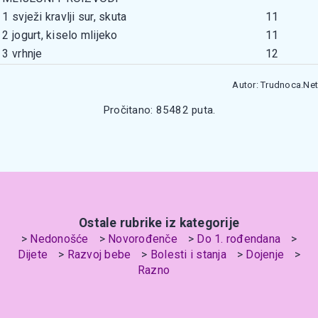
1
svježi kravlji sur, skuta
11
2
jogurt, kiselo mlijeko
11
3
vrhnje
12
Autor: Trudnoca.Net
Pročitano: 85482 puta.
Ostale rubrike iz kategorije
Nedonošće
Novorođenče
Do 1. rođendana
Dijete
Razvoj bebe
Bolesti i stanja
Dojenje
Razno