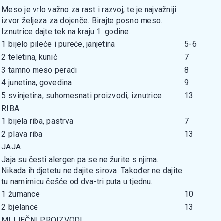
Meso je vrlo važno za rast i razvoj, te je najvažniji
izvor željeza za dojenče. Birajte posno meso.
Iznutrice dajte tek na kraju 1. godine.
1
bijelo pileće i pureće, janjetina
5-6
2
teletina, kunić
7
3
tamno meso peradi
8
4
junetina, govedina
9
5
svinjetina, suhomesnati proizvodi, iznutrice
13
RIBA
1
bijela riba, pastrva
7
2
plava riba
13
JAJA
Jaja su česti alergen pa se ne žurite s njima.
Nikada ih djetetu ne dajite sirova. Također ne dajite
tu namirnicu češće od dva-tri puta u tjednu.
1
žumance
10
2
bjelance
13
MLIJEČNI PROIZVODI