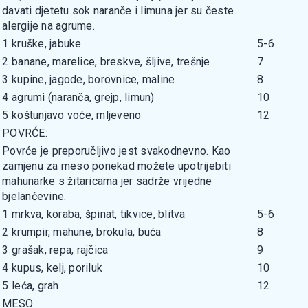
davati djetetu sok naranče i limuna jer su česte
alergije na agrume.
1
kruške, jabuke
5-6
2
banane, marelice, breskve, šljive, trešnje
7
3
kupine, jagode, borovnice, maline
8
4
agrumi (naranča, grejp, limun)
10
5
koštunjavo voće, mljeveno
12
POVRĆE:
Povrće je preporučljivo jest svakodnevno. Kao
zamjenu za meso ponekad možete upotrijebiti
mahunarke s žitaricama jer sadrže vrijedne
bjelančevine.
1
mrkva, koraba, špinat, tikvice, blitva
5-6
2
krumpir, mahune, brokula, buća
8
3
grašak, repa, rajčica
9
4
kupus, kelj, poriluk
10
5
leća, grah
12
MESO