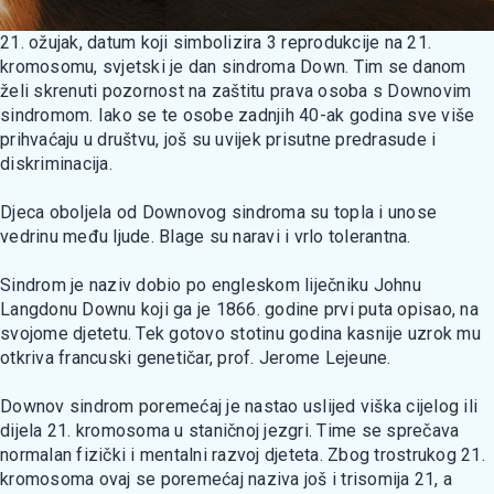
21. ožujak, datum koji simbolizira 3 reprodukcije na 21.
kromosomu, svjetski je dan sindroma Down. Tim se danom
želi skrenuti pozornost na zaštitu prava osoba s Downovim
sindromom. Iako se te osobe zadnjih 40-ak godina sve više
prihvaćaju u društvu, još su uvijek prisutne predrasude i
diskriminacija.
Djeca oboljela od Downovog sindroma su topla i unose
vedrinu među ljude. Blage su naravi i vrlo tolerantna.
Sindrom je naziv dobio po engleskom liječniku Johnu
Langdonu Downu koji ga je 1866. godine prvi puta opisao, na
svojome djetetu. Tek gotovo stotinu godina kasnije uzrok mu
otkriva francuski genetičar, prof. Jerome Lejeune.
Downov sindrom poremećaj je nastao uslijed viška cijelog ili
dijela 21. kromosoma u staničnoj jezgri. Time se sprečava
normalan fizički i mentalni razvoj djeteta. Zbog trostrukog 21.
kromosoma ovaj se poremećaj naziva još i trisomija 21, a