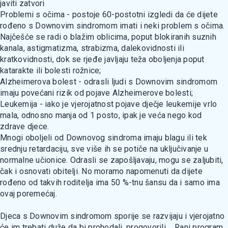
javiti zatvori
Problemi s očima - postoje 60-postotni izgledi da će dijete
rođeno s Downovim sindromom imati i neki problem s očima.
Najčešće se radi o blažim oblicima, poput blokiranih suznih
kanala, astigmatizma, strabizma, dalekovidnosti ili
kratkovidnosti, dok se rjeđe javljaju teža oboljenja poput
katarakte ili bolesti rožnice;
Alzheimerova bolest - odrasli ljudi s Downovim sindromom
imaju povećani rizik od pojave Alzheimerove bolesti;
Leukemija - iako je vjerojatnost pojave dječje leukemije vrlo
mala, odnosno manja od 1 posto, ipak je veća nego kod
zdrave djece.
Mnogi oboljeli od Downovog sindroma imaju blagu ili tek
srednju retardaciju, sve više ih se potiče na uključivanje u
normalne učionice. Odrasli se zapošljavaju, mogu se zaljubiti,
čak i osnovati obitelji. No moramo napomenuti da dijete
rođeno od takvih roditelja ima 50 %-tnu šansu da i samo ima
ovaj poremećaj.
Djeca s Downovim sindromom sporije se razvijaju i vjerojatno
će im trebati duže da bi prohodali, progovorili,... Rani program