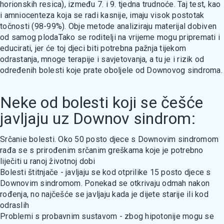
horionskih resica), između 7. i 9. tjedna trudnoće. Taj test, kao
i amniocenteza koja se radi kasnije, imaju visok postotak
točnosti (98-99%). Obje metode analiziraju materijal dobiven
od samog plodaTako se roditelji na vrijeme mogu pripremati i
educirati, jer će toj djeci biti potrebna pažnja tijekom
odrastanja, mnoge terapije i savjetovanja, a tu je i rizik od
određenih bolesti koje prate oboljele od Downovog sindroma.
Neke od bolesti koji se češće
javljaju uz Downov sindrom:
Srčanie bolesti. Oko 50 posto djece s Downovim sindromom
rađa se s prirođenim srčanim greškama koje je potrebno
liječiti u ranoj životnoj dobi
Bolesti štitnjače - javljaju se kod otprilike 15 posto djece s
Downovim sindromom. Ponekad se otkrivaju odmah nakon
rođenja, no najčešće se javljaju kada je dijete starije ili kod
odraslih
Problemi s probavnim sustavom - zbog hipotonije mogu se