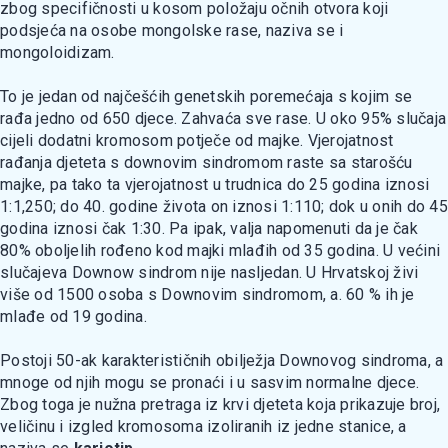
zbog specifičnosti u kosom položaju očnih otvora koji
podsjeća na osobe mongolske rase, naziva se i
mongoloidizam.
To je jedan od najčešćih genetskih poremećaja s kojim se
rađa jedno od 650 djece. Zahvaća sve rase. U oko 95% slučaja
cijeli dodatni kromosom potječe od majke. Vjerojatnost
rađanja djeteta s downovim sindromom raste sa starošću
majke, pa tako ta vjerojatnost u trudnica do 25 godina iznosi
1:1,250; do 40. godine života on iznosi 1:110; dok u onih do 45
godina iznosi čak 1:30. Pa ipak, valja napomenuti da je čak
80% oboljelih rođeno kod majki mlađih od 35 godina. U većini
slučajeva Downow sindrom nije nasljedan. U Hrvatskoj živi
više od 1500 osoba s Downovim sindromom, a. 60 % ih je
mlađe od 19 godina.
Postoji 50-ak karakterističnih obilježja Downovog sindroma, a
mnoge od njih mogu se pronaći i u sasvim normalne djece.
Zbog toga je nužna pretraga iz krvi djeteta koja prikazuje broj,
veličinu i izgled kromosoma izoliranih iz jedne stanice, a