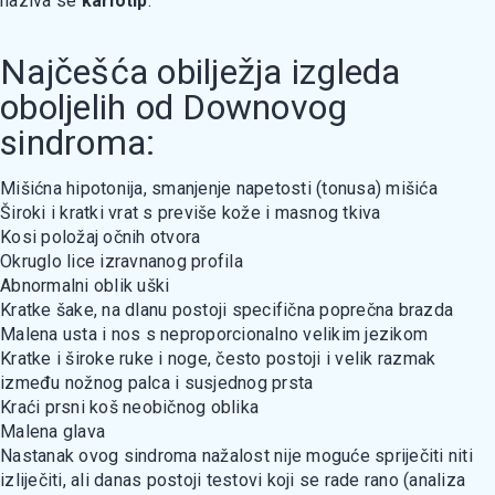
naziva se
kariotip
.
Najčešća obilježja izgleda
oboljelih od Downovog
sindroma:
Mišićna hipotonija, smanjenje napetosti (tonusa) mišića
Široki i kratki vrat s previše kože i masnog tkiva
Kosi položaj očnih otvora
Okruglo lice izravnanog profila
Abnormalni oblik uški
Kratke šake, na dlanu postoji specifična poprečna brazda
Malena usta i nos s neproporcionalno velikim jezikom
Kratke i široke ruke i noge, često postoji i velik razmak
između nožnog palca i susjednog prsta
Kraći prsni koš neobičnog oblika
Malena glava
Nastanak ovog sindroma nažalost nije moguće spriječiti niti
izliječiti, ali danas postoji testovi koji se rade rano (analiza