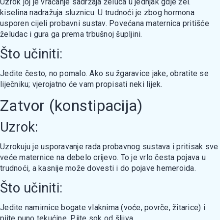
Uzrok joj je vraćanje sadržaja želuca u jednjak gdje žel.
kiselina nadražuja sluznicu. U trudnoći je zbog hormona
usporen cijeli probavni sustav. Povećana maternica pritišće
želudac i gura ga prema trbušnoj šupljini.
Što učiniti:
Jedite često, no pomalo. Ako su žgaravice jake, obratite se
liječniku; vjerojatno će vam propisati neki lijek.
Zatvor (konstipacija)
Uzrok:
Uzrokuju je usporavanje rada probavnog sustava i pritisak sve
veće maternice na debelo crijevo. To je vrlo česta pojava u
trudnoći, a kasnije može dovesti i do pojave hemeroida.
Što učiniti:
Jedite namirnice bogate vlaknima (voće, povrče, žitarice) i
pijte puno tekućine. Pijte sok od šljiva.