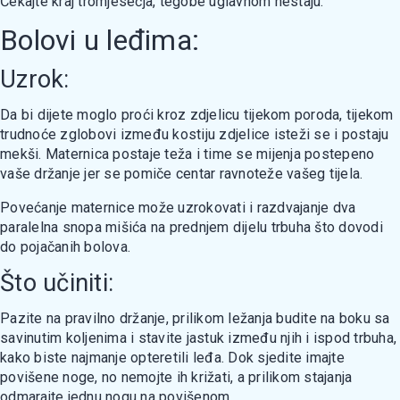
Čekajte kraj tromjesečja, tegobe uglavnom nestaju.
Bolovi u leđima:
Uzrok:
Da bi dijete moglo proći kroz zdjelicu tijekom poroda, tijekom
trudnoće zglobovi između kostiju zdjelice isteži se i postaju
mekši. Maternica postaje teža i time se mijenja postepeno
vaše držanje jer se pomiče centar ravnoteže vašeg tijela.
Povećanje maternice može uzrokovati i razdvajanje dva
paralelna snopa mišića na prednjem dijelu trbuha što dovodi
do pojačanih bolova.
Što učiniti:
Pazite na pravilno držanje, prilikom ležanja budite na boku sa
savinutim koljenima i stavite jastuk između njih i ispod trbuha,
kako biste najmanje opteretili leđa. Dok sjedite imajte
povišene noge, no nemojte ih križati, a prilikom stajanja
odmarajte jednu nogu na povišenom.