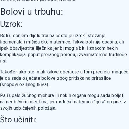
Bolovi u trbuhu:
Uzrok:
Boli u donjem dijelu trbuha često je uzrok istezanje
ligamenata i mišića oko maternice. Takva bol nije opasna, ali
ipak obavijestite liječnika jer bi mogla biti i znakom nekih
komplikacija, poput preranog poroda, izvanmaterčne trudnoće
i sl.
Također, ako ste imali kakve operacije u tom predjelu, moguće
je da sada osjećate bolove zbog pritiska na priraslice
(snopovi ožiljnog tkiva).
Pa i upale žučnog mjehura ili nekih organa mogu sada boljeti
na neobičnim mjestima, jer rastuća maternica "gura" organe iz
svojih uobičajenih položaja.
Što učiniti: