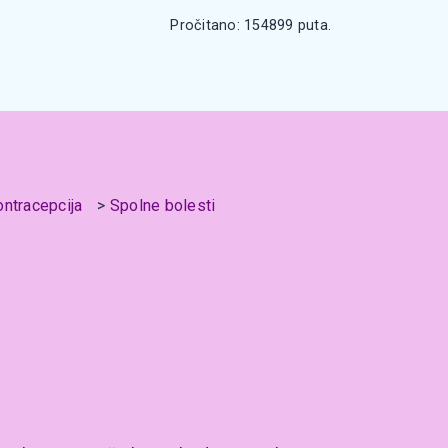
Pročitano: 154899 puta.
ontracepcija
Spolne bolesti