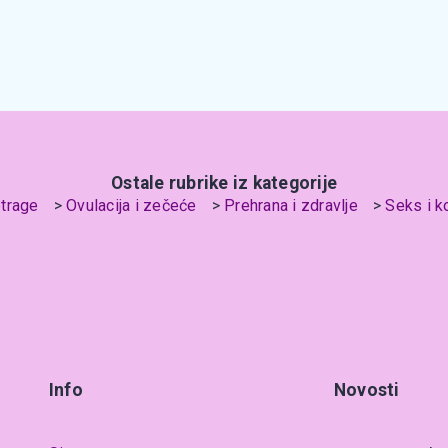
Ostale rubrike iz kategorije
trage
Ovulacija i zečeće
Prehrana i zdravlje
Seks i k
Info
Novosti