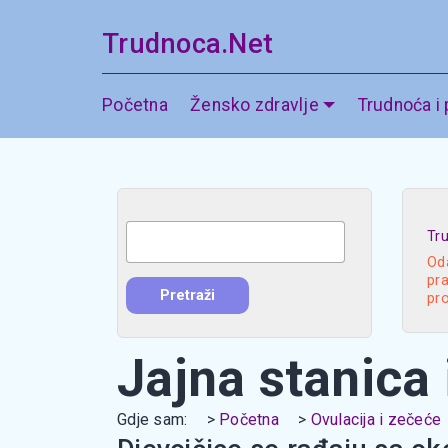
Trudnoca.Net
Početna
Žensko zdravlje
Trudnoća i
Tr
Oda
pra
pr
Jajna stanica 
Gdje sam:
Početna
Ovulacija i zečeće