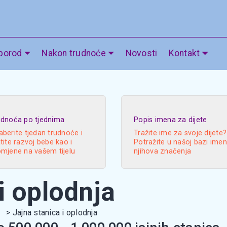
 porod
Nakon trudnoće
Novosti
Kontakt
udnoća po tjednima
Popis imena za dijete
berite tjedan trudnoće i
Tražite ime za svoje dijete?
tite razvoj bebe kao i
Potražite u našoj bazi imen
omjene na vašem tijelu
njihova značenja
i oplodnja
Jajna stanica i oplodnja