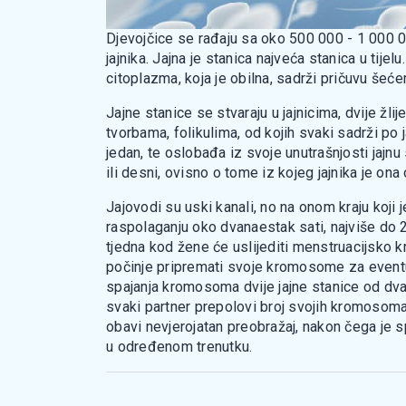
Djevojčice se rađaju sa oko 500 000 - 1 000 0
jajnika. Jajna je stanica najveća stanica u ti
citoplazma, koja je obilna, sadrži pričuvu šećera
Jajne stanice se stvaraju u jajnicima, dvije žl
tvorbama, folikulima, od kojih svaki sadrži po
jedan, te oslobađa iz svoje unutrašnjosti jaj
ili desni, ovisno o tome iz kojeg jajnika je on
Jajovodi su uski kanali, no na onom kraju koji 
raspolaganju oko dvanaestak sati, najviše do 2
tjedna kod žene će uslijediti menstruacijsko kr
počinje pripremati svoje kromosome za eventua
spajanja kromosoma dvije jajne stanice od dva
svaki partner prepolovi broj svojih kromosoma. 
obavi nevjerojatan preobražaj, nakon čega je 
u određenom trenutku.