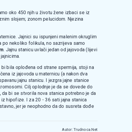
amo oko 450 njih u životu žene izbaci se iz
toiznim slojem; zonom pelucidom. Njezina
maternice. Jajnici su ispunjeni malenim okruglim
a po nekoliko folikula, no sazrijeva samo
om
. Jajnu stanicu uvlači jedan od jajovoda (lijevi
jajnicima.
a bi bila oplođena od strane spermija, stoji na
ačena iz jajovoda u maternicu (a nakon dva
pavanu jajnu stanicu. I jezgra jajne stanice
 kromosomi. Cilj oplodnje je da se dovede do
 da bi se stvorila nova stanica potrebno je da
z hipofize. I za 20 - 36 sati jajna stanica
ostavno, jer je neophodno da do susreta dođe
Autor: Trudnoca.Net