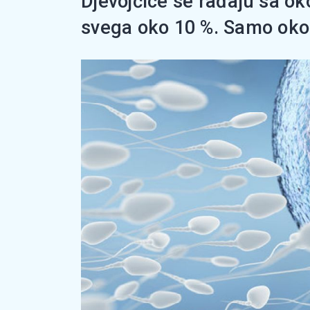
Djevojčice se rađaju sa ok
svega oko 10 %. Samo oko.