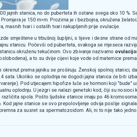
00 jajnih stanica, no do puberteta ih ostane svega oko 10 %. S
jelu. Promjera je 150 m>m. Prozirna je i bezbojna, okružena žela
, masnih tvari i ostalih tvari nakupljenih prije ovulacije.
ijezde smještene u trbušnoj šupljini, s lijeve i desne strane od 
 jajnu stanicu. Počevši od puberteta, svakoga se mjeseca razvij
nu stanicu okruženu tekućinom. Ovo zbivanje nazivamo
ovulacij
a oslobodena), a to su dvije cijevi koje vode od maternice prema 
je okrenut prema jajniku se proširuju. Ženskoj spolnoj stanici, d
4 sata. Ukoliko se oplodnja ne dogodi jajna stanica će biti izb
varenje). Pod utjecajem hipofize luče se hormoni koji "bude" us
lnu oplodnju. U jezgri se nalazi genetski kod, čiji su nosioci
 različita spola. Pošto ljudske stanice imaju po 46 kromosoma,
Kod jajne stanice se ovo prepolovljenje odvija poslije signala i
spremna za susret sa spermatozoidom. Ali, ni to nije tako jedn