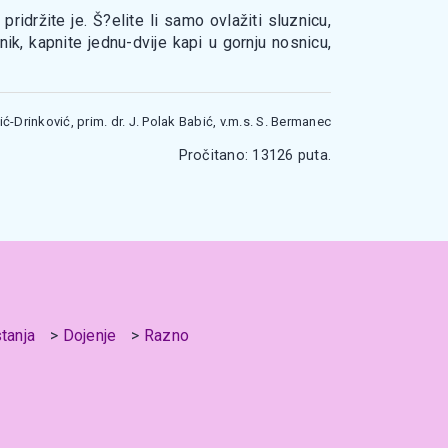
idržite je. Š?elite li samo ovlažiti sluznicu,
nik, kapnite jednu-dvije kapi u gornju nosnicu,
šić-Drinković, prim. dr. J. Polak Babić, v.m.s. S. Bermanec
Pročitano: 13126 puta.
stanja
Dojenje
Razno