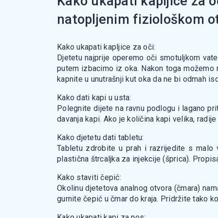
Kako ukapati kapljice za o
natopljenim fiziološkom o
Kako ukapati kapljice za oči:
Djetetu najprije operemo oči smotuljkom vat
putem izbacimo iz oka. Nakon toga možemo mu 
kapnite u unutrašnji kut oka da ne bi odmah isc
Kako dati kapi u usta:
Polegnite dijete na ravnu podlogu i lagano pri
davanja kapi. Ako je količina kapi velika, radije
Kako djetetu dati tabletu:
Tabletu zdrobite u prah i razrijedite s malo 
plastična štrcaljka za injekcije (šprica). Propis
Kako staviti čepić:
Okolinu djetetova analnog otvora (čmara) nama
gurnite čepić u čmar do kraja. Pridržite tako 
Kako ukapati kapi za nos: