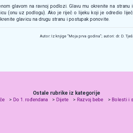
nom glavom na ravnoj podlozi. Glavu mu okrenite na stranu i pr
u (onu uz podlogu). Ako je riječ o lijeku koji je odredio liječ
krenite glavicu na drugu stranu i postupak ponovite.
Autor: Iz knjige "Moja prva godina"; autori: dr. D. Tje
Ostale rubrike iz kategorije
če
Do 1. rođendana
Dijete
Razvoj bebe
Bolesti i 