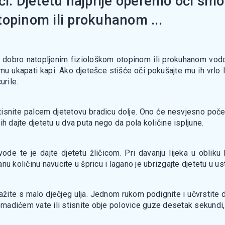
či: Djetetu najprije operemo oči sm
topinom ili prokuhanom ...
e dobro natopljenim fiziološkom otopinom ili prokuhanom vodo
ukapati kapi. Ako djetešce stišće oči pokušajte mu ih vrlo la
urile.
tisnite palcem djetetovu bradicu dolje. Ono će nesvjesno počet
 ih dajte djetetu u dva puta nego da pola količine ispljune.
vode te je dajte djetetu žličicom. Pri davanju lijeka u oblik
anu količinu navucite u špricu i lagano je ubrizgajte djetetu u us
žite s malo dječjeg ulja. Jednom rukom podignite i učvrstite 
komadićem vate ili stisnite obje polovice guze desetak sekundi,