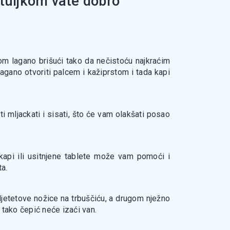
otuljkom vate dobro
m lagano brišući tako da nečistoću najkraćim
gano otvoriti palcem i kažiprstom i tada kapi
i mljackati i sisati, što će vam olakšati posao
u kapi ili usitnjene tablete može vam pomoći i
ta.
djetetove nožice na trbuščiću, a drugom nježno
 tako čepić neće izaći van.