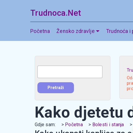
Trudnoca.Net
Početna
Žensko zdravlje
Trudnoća i
Tr
Oda
pra
pr
Kako djetetu d
Gdje sam:
Početna
Bolesti i stanja