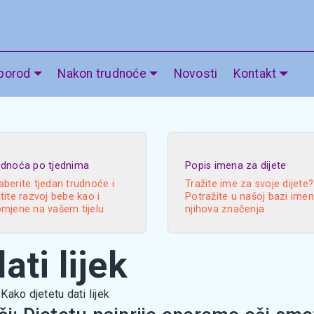
 porod
Nakon trudnoće
Novosti
Kontakt
udnoća po tjednima
Popis imena za dijete
berite tjedan trudnoće i
Tražite ime za svoje dijete?
tite razvoj bebe kao i
Potražite u našoj bazi imen
omjene na vašem tijelu
njihova značenja
ati lijek
Kako djetetu dati lijek