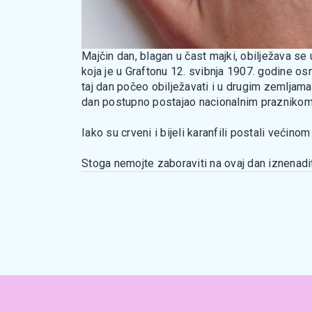
Majčin dan, blagan u čast majki, obilježava s
koja je u Graftonu 12. svibnja 1907. godine o
taj dan počeo obilježavati i u drugim zemljama
dan postupno postajao nacionalnim praznikom
Iako su crveni i bijeli karanfili postali većin
Stoga nemojte zaboraviti na ovaj dan iznenaditi 