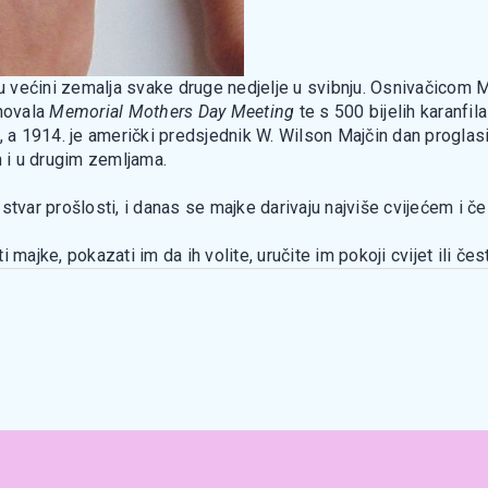
e u većini zemalja svake druge nedjelje u svibnju. Osnivačicom
snovala
Memorial Mothers Day Meeting
te s 500 bijelih karanfil
, a 1914. je američki predsjednik W. Wilson Majčin dan proglas
 i u drugim zemljama.
om stvar prošlosti, i danas se majke darivaju najviše cvijećem i
majke, pokazati im da ih volite, uručite im pokoji cvijet ili čest