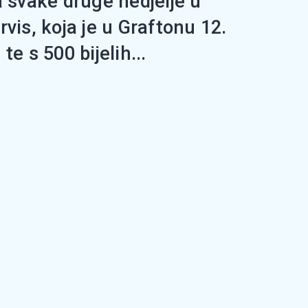
a svake druge nedjelje u
is, koja je u Graftonu 12.
 s 500 bijelih...