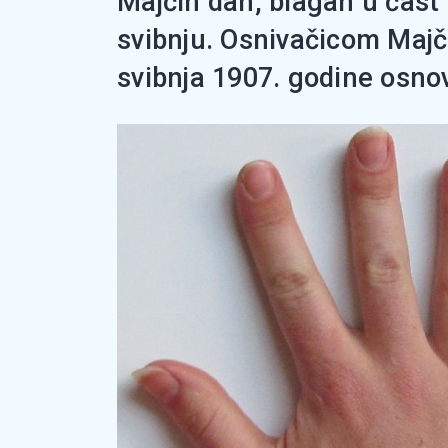
Majčin dan, blagan u čast 
svibnju. Osnivačicom Majč
svibnja 1907. godine osnov