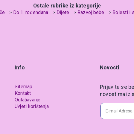
Ostale rubrike iz kategorije
če
Do 1. rođendana
Dijete
Razvoj bebe
Bolesti i 
Info
Novosti
Sitemap
Prijavite se be
Kontakt
novostima iz s
Oglašavanje
Uvjeti korištenja