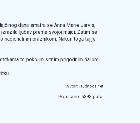
 Majčinog dana smatra se Anna Marie Jarvis,
a izrazila ljubav prema svojoj majci. Zatim se
io nacionalnim praznikom. Nakon toga taj je
 čestitkama te pokojim sitnim prigodnim darom.
itku.
Autor: Trudnoca.net
Pročitano: 5393 puta.