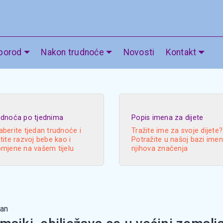
 porod
Nakon trudnoće
Novosti
Kontakt
udnoća po tjednima
Popis imena za dijete
berite tjedan trudnoće i
Tražite ime za svoje dijete?
tite razvoj bebe kao i
Potražite u našoj bazi imen
omjene na vašem tijelu
njihova značenja
dan