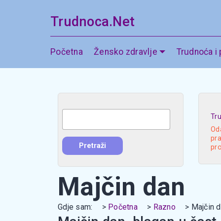
Trudnoca.Net
Početna
Žensko zdravlje
Trudnoća i
Tr
Oda
pra
pr
Majčin dan
Gdje sam:
Početna
Razno
Majčin 