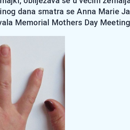
majki, obilježava se u većini zemalj
inog dana smatra se Anna Marie Jarv
ala Memorial Mothers Day Meeting te