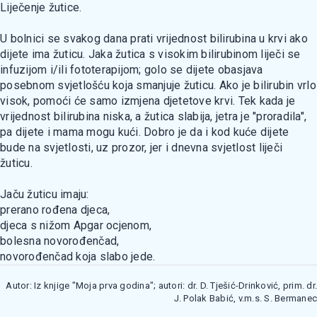
Liječenje žutice.
U bolnici se svakog dana prati vrijednost bilirubina u krvi ako
dijete ima žuticu. Jaka žutica s visokim bilirubinom liječi se
infuzijom i/ili fototerapijom; golo se dijete obasjava
posebnom svjetlošću koja smanjuje žuticu. Ako je bilirubin vrlo
visok, pomoći će samo izmjena djetetove krvi. Tek kada je
vrijednost bilirubina niska, a žutica slabija, jetra je "proradila",
pa dijete i mama mogu kući. Dobro je da i kod kuće dijete
bude na svjetlosti, uz prozor, jer i dnevna svjetlost liječi
žuticu.
Jaču žuticu imaju:
prerano rođena djeca,
djeca s nižom Apgar ocjenom,
bolesna novorođenčad,
novorođenčad koja slabo jede.
Autor: Iz knjige "Moja prva godina"; autori: dr. D. Tješić-Drinković, prim. dr.
J. Polak Babić, v.m.s. S. Bermanec