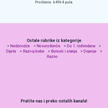
Pročitano: 64964 puta.
Ostale rubrike iz kategorije
Nedonošće
Novorođenče
Do 1. rođendana
Dijete
Razvoj bebe
Bolesti i stanja
Dojenje
Razno
Pratite nas i preko ostalih kanala!