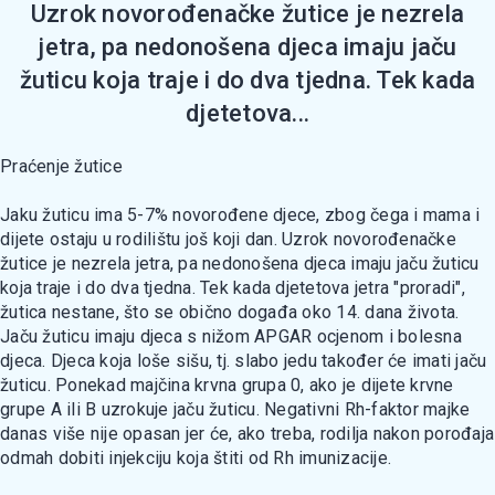
Uzrok novorođenačke žutice je nezrela
jetra, pa nedonošena djeca imaju jaču
žuticu koja traje i do dva tjedna. Tek kada
djetetova...
Praćenje žutice
Jaku žuticu ima 5-7% novorođene djece, zbog čega i mama i
dijete ostaju u rodilištu još koji dan. Uzrok novorođenačke
žutice je nezrela jetra, pa nedonošena djeca imaju jaču žuticu
koja traje i do dva tjedna. Tek kada djetetova jetra "proradi",
žutica nestane, što se obično događa oko 14. dana života.
Jaču žuticu imaju djeca s nižom APGAR ocjenom i bolesna
djeca. Djeca koja loše sišu, tj. slabo jedu također će imati jaču
žuticu. Ponekad majčina krvna grupa 0, ako je dijete krvne
grupe A ili B uzrokuje jaču žuticu. Negativni Rh-faktor majke
danas više nije opasan jer će, ako treba, rodilja nakon porođaja
odmah dobiti injekciju koja štiti od Rh imunizacije.