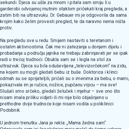
sekundi. Djeca su ušla za mnom i pitala sam smiju li u
garderobi odvojenoj mutnim staklom pričekati kraj pregleda, a
zatim biti na ultrazvuku. Dr. Gebauer mi je odgovorila da sama
krojim kako želim provesti pregled, te da naravno nema ništa
protiv.
Na pregledu sve u redu. Smijem nastaviti s teretanom i
ostalim aktivnostima. Čak me ni zatezanja u donjem dijelu i
probadanja u području jajnika ne trebaju zabrinjavati jer se ipak
radi o trećoj trudnoći. Obukla sam se i legla na stol za
ultrazvuk. Djeca su bila oduševljena „televizorčekom“ na zidu,
na kojem su mogli gledati bebu iz buše. Doktorica i klinci
odmah su se sprijateljili, pričali su o imenima za bebu, o mami,
pokazivala im je ručice, nožice, pupčanu vrpcu – ma sve!
Slušali smo srčeko, gledali želuček i mjehur – sve ono što
nisam imala priliku vidjeti ili mi nije bilo objašnjeno u
prethodne dvije trudnoće koje nisam vodila u poliklinici
Podobnik.
U jednom trenutku Jana je rekla: „Mama žedna sam“.