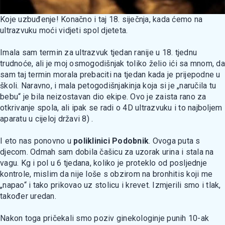
Koje uzbuđenje! Konačno i taj 18. siječnja, kada ćemo na
ultrazvuku moći vidjeti spol djeteta.
Imala sam termin za ultrazvuk tjedan ranije u 18. tjednu
trudnoće, ali je moj osmogodišnjak toliko želio ići sa mnom, da
sam taj termin morala prebaciti na tjedan kada je prijepodne u
školi. Naravno, i mala petogodišnjakinja koja si je „naručila tu
bebu“ je bila neizostavan dio ekipe. Ovo je zaista rano za
otkrivanje spola, ali ipak se radi o 4D ultrazvuku i to najboljem
aparatu u cijeloj državi 8) .
I eto nas ponovno u
poliklinici Podobnik
. Ovoga puta s
djecom. Odmah sam dobila čašicu za uzorak urina i stala na
vagu. Kg i pol u 6 tjedana, koliko je proteklo od posljednje
kontrole, mislim da nije loše s obzirom na bronhitis koji me
„napao“ i tako prikovao uz stolicu i krevet. Izmjerili smo i tlak,
također uredan.
Nakon toga pričekali smo poziv ginekologinje punih 10-ak