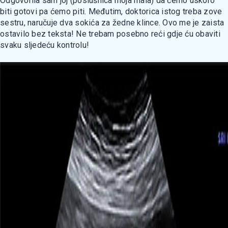
Odgovorila sam joj (poslušnica moja mala) da ćemo uskoro
biti gotovi pa ćemo piti. Međutim, doktorica istog treba zove
sestru, naručuje dva sokića za žedne klince. Ovo me je zaista
ostavilo bez teksta! Ne trebam posebno reći gdje ću obaviti
svaku sljedeću kontrolu!