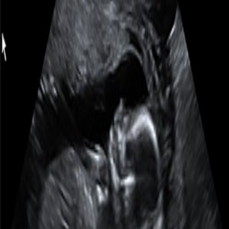
Ultrazvuk je trajao gotovo 50 minuta! Naime, gospodičnica
moja pristojna (po tome smo odmah mogli zaključiti spol ;) )
nikako da raširi malo te nožice i da vidimo ima li čega između
ili ne. Konačno, nakon 40-ak minuta strpljivosti i treskanja,
jedna kratka i nepristojna, ali jasna poza s raširenim nožicama.
Gotovo je sigurno djevojčica. Klara – odredili su Jana i Tin.
Ipak, doktorica kaže da baš ne obojimo cijelu sobu u rozo
(pokoja stvarčica u toj boji je dozvoljena za kupiti), jer se
ključni dio tijela vidio samo na tren iz jednoga kuta, pa je
moguće da se pišo ipak nekako sakrio. Sljedeći put (bit će to
već 23. tjedan) bit ćemo sigurni u spol djeteta. Dugi smo
gotovo 20 cm, a teški 200 grama.
Ponovno smo dobili DVD s filmom, DVD s fotografijama i
jednu pravu fotografijicu za album :-) . Na ovoj slici jasno se
vide mali prstići: