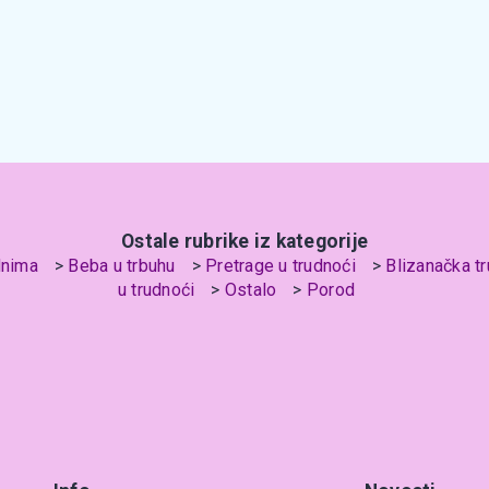
Ostale rubrike iz kategorije
dnima
Beba u trbuhu
Pretrage u trudnoći
Blizanačka t
u trudnoći
Ostalo
Porod