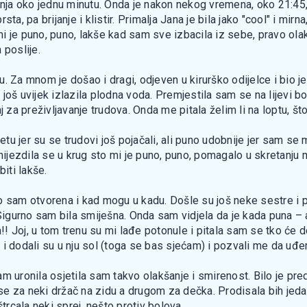
janja oko jednu minutu. Onda je nakon nekog vremena, oko 21:45
a, pa brijanje i klistir. Primalja Jana je bila jako "cool" i mirn
 mi je puno, puno, lakše kad sam sve izbacila iz sebe, pravo olak
 poslije.
. Za mnom je došao i dragi, odjeven u kirurško odijelce i bio 
e još uvijek izlazila plodna voda. Premjestila sam se na lijevi b
j za preživljavanje trudova. Onda me pitala želim li na loptu, š
vetu jer su se trudovi još pojačali, ali puno udobnije jer sam se
nijezdila se u krug sto mi je puno, puno, pomagalo u skretanju 
iti lakše.
 sam otvorena i kad mogu u kadu. Došle su još neke sestre i po
 Sigurno sam bila smiješna. Onda sam vidjela da je kada puna – 
a!! Joj, u tom trenu su mi lađe potonule i pitala sam se tko će 
la i dodali su u nju sol (toga se bas sjećam) i pozvali me da uđ
 uronila osjetila sam takvo olakšanje i smirenost. Bilo je prediv
 za neki držač na zidu a drugom za dečka. Prodisala bih jedan 
trcala neki sprej, nešto protiv bolova.