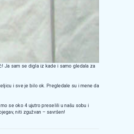
ić! Ja sam se digla iz kade i samo gledala za
eljicu i sve je bilo ok. Pregledale su i mene da
mo se oko 4 ujutro preselili u našu sobu i
 pjegav, niti zgužvan – savršen!