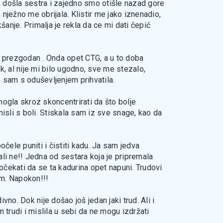
, došla sestra i zajedno smo otišle nazad gore
a, nježno me obrijala. Klistir me jako iznenadio,
šanje. Primalja je rekla da ce mi dati čepić
je prezgodan . Onda opet CTG, a u to doba
ok, al nije mi bilo ugodno, sve me stezalo,
to sam s oduševljenjem prihvatila.
 mogla skroz skoncentrirati da što bolje
misli s boli. Stiskala sam iz sve snage, kao da
čele puniti i čistiti kadu. Ja sam jedva
ali ne!! Jedna od sestara koja je pripremala
dočekati da se ta kadurina opet napuni. Trudovi
em. Napokon!!!
no. Dok nije došao još jedan jaki trud. Ali i
trudi i mislila u sebi da ne mogu izdržati