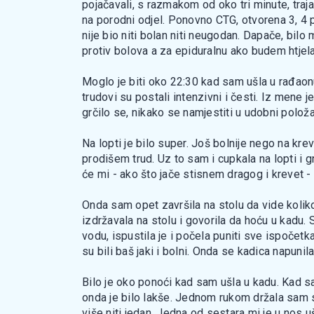
pojačavali, s razmakom od oko tri minute, tra
na porodni odjel. Ponovno CTG, otvorena 3, 4 prst
nije bio niti bolan niti neugodan. Dapače, bilo
protiv bolova a za epiduralnu ako budem htjela
Moglo je biti oko 22:30 kad sam ušla u rađaonu
trudovi su postali intenzivni i česti. Iz mene j
grčilo se, nikako se namjestiti u udobni položa
Na lopti je bilo super. Još bolnije nego na kre
prodišem trud. Uz to sam i cupkala na lopti i g
će mi - ako što jače stisnem dragog i krevet - b
Onda sam opet završila na stolu da vide koliko
izdržavala na stolu i govorila da hoću u kadu.
vodu, ispustila je i počela puniti sve ispočetk
su bili baš jaki i bolni. Onda se kadica napuni
Bilo je oko ponoći kad sam ušla u kadu. Kad sam
onda je bilo lakše. Jednom rukom držala sam se
više niti jedan. Jedna od sestara mi je u nos uš