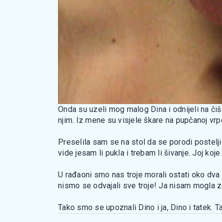
Onda su uzeli mog malog Dina i odnijeli na čiš
njim. Iz mene su visjele škare na pupčanoj vrpc
Preselila sam se na stol da se porodi posteljic
vide jesam li pukla i trebam li šivanje. Joj koje 
U rađaoni smo nas troje morali ostati oko dva 
nismo se odvajali sve troje! Ja nisam mogla zas
Tako smo se upoznali Dino i ja, Dino i tatek. 