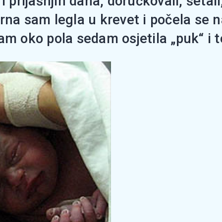
 prijašnjih dana, doručkovali, šetali,
rna sam legla u krevet i počela se n
am oko pola sedam osjetila „puk“ i to