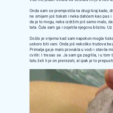
Onda sam se premjestila na drugi kraj kade, dr
ne smijem još tiskati i neka dahćem kao pas i 
da ja to mogu, neka izdržim još samo malo, da
tata. Čula sam ga i osjetila njegovu blizinu. Uz
Došlo je vrijeme kad sam napokon mogla tiskat
uskoro biti vani. Onda još nekoliko trudova bez 
Primalja ga je malo provukla u vodi i stavila m
cviliti. I tresao se. Ja sam ga zagrlila, i u t
tatu želi li je on prerezati, al ipak je to prepust