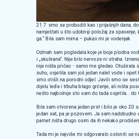
21.7. smo se probudili kao i prijašnjih dana, do
namještati u što udobniji položaj za spavanje
ga.“ Bila sam mirna – pukao mi je vodenjak
Odmah sam pogledala koje je boje plodna voda -
i „skulirana“. Nije bilo nervoze ni straha. Izne
nije ništa pričao - samo me gledao. Otuširala 
suho, osjetila sam još jedan nalet vode i opet 
smo otišli na porodni odjel. Javili smo se sest
dijelu leđa i trbuha blago grčenje, ali ništa p
nešto najbolnije sto sam do tada osjetila… do 
Bila sam otvorena jedan prst i bilo je oko 20 s
jedan sat, pa je pozovem. Ja sam nadobudno uze
pamet ništa drugo osim da ih nekako prodiše
Tada mi je najviše mi odgovaralo osloniti se na z