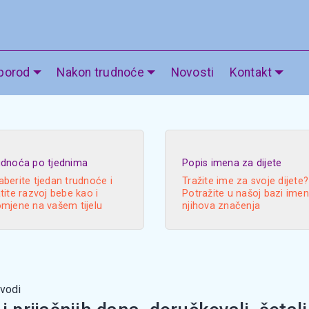
 porod
Nakon trudnoće
Novosti
Kontakt
udnoća po tjednima
Popis imena za dijete
berite tjedan trudnoće i
Tražite ime za svoje dijete?
tite razvoj bebe kao i
Potražite u našoj bazi imen
omjene na vašem tijelu
njihova značenja
vodi