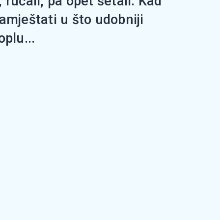
 ručali, pa opet šetali. Kad
amještati u što udobniji
plu...