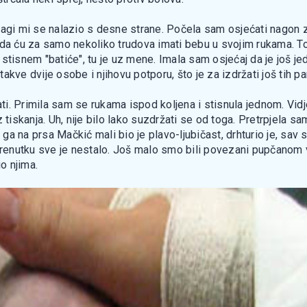
agi mi se nalazio s desne strane. Počela sam osjećati nagon za
da ću za samo nekoliko trudova imati bebu u svojim rukama. To 
 stisnem "batiće", tu je uz mene. Imala sam osjećaj da je još 
 takve dvije osobe i njihovu potporu, što je za izdržati još tih p
i. Primila sam se rukama ispod koljena i stisnula jednom. Vidj
tiskanja. Uh, nije bilo lako suzdržati se od toga. Pretrpjela sam
i ga na prsa Mačkić mali bio je plavo-ljubičast, drhturio je, sav
om trenutku sve je nestalo. Još malo smo bili povezani pupčanom 
io njima.