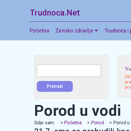
Trudnoca.Net
Početna
Žensko zdravlje
Trudnoća i
Tr
Oda
pra
pr
Porod u vodi
Gdje sam:
Početna
Porod
Porod u 