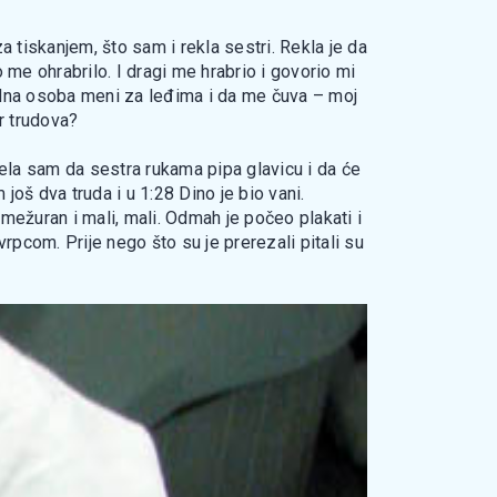
 tiskanjem, što sam i rekla sestri. Rekla je da
me ohrabrilo. I dragi me hrabrio i govorio mi
jedna osoba meni za leđima i da me čuva – moj
ar trudova?
ela sam da sestra rukama pipa glavicu i da će
 još dva truda i u 1:28 Dino je bio vani.
 smežuran i mali, mali. Odmah je počeo plakati i
vrpcom. Prije nego što su je prerezali pitali su