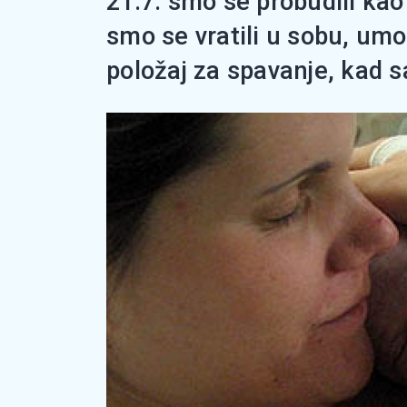
21.7. smo se probudili kao i
smo se vratili u sobu, umo
položaj za spavanje, kad s