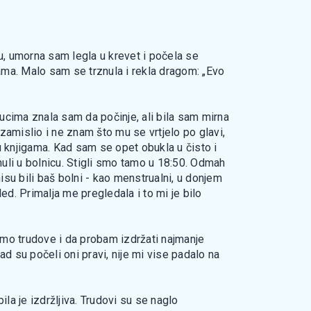
obu, umorna sam legla u krevet i počela se
ama. Malo sam se trznula i rekla dragom: „Evo
nucima znala sam da počinje, ali bila sam mirna
 zamislio i ne znam što mu se vrtjelo po glavi,
 u knjigama. Kad sam se opet obukla u čisto i
enuli u bolnicu. Stigli smo tamo u 18:50. Odmah
nisu bili baš bolni - kao menstrualni, u donjem
ed. Primalja me pregledala i to mi je bilo
timo trudove i da probam izdržati najmanje
d su počeli oni pravi, nije mi vise padalo na
bila je izdržljiva. Trudovi su se naglo