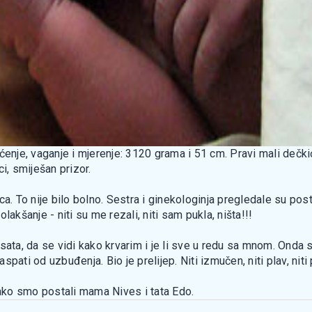
ćenje, vaganje i mjerenje: 3120 grama i 51 cm. Pravi mali dečk
i, smiješan prizor.
a. To nije bilo bolno. Sestra i ginekologinja pregledale su post
olakšanje - niti su me rezali, niti sam pukla, ništa!!!
sata, da se vidi kako krvarim i je li sve u redu sa mnom. Onda s
pati od uzbuđenja. Bio je prelijep. Niti izmučen, niti plav, niti
Tako smo postali mama Nives i tata Edo.