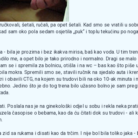
ručkovali, šetali, ručali, pa opet šetali. Kad smo se vratili u s
, kad sam oko pola sedam osjetila „puk“ i toplu tekućinu po nog
 bila je prozirna i bez ikakva mirisa, baš kao voda. U tim tre
nadilo me, a opet bilo je tako prirodno i normalno. Dragi se malo
sam se i spremila za bolnicu, otišla i na wc – bas kao što piše
bila mokra. Spremili smo se, stavili ručnik na sjedalo auta i kr
ri i obavili CTG, na kojem su trudovi bili na oko 10-ak minuta i 
osebno. Jedino što je do tog trena bilo užasno bolno je sam pregl
tada.
ati. Poslala nas je na ginekološki odjel u sobu i rekla neka pra
la časopise o bebama, kao da ću čitati dok su trudovi - ali ka
m.
id sa rukama i disati kao da trčim. I nije bol bila toliko jaka - 