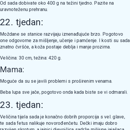
Od sada dobivate oko 400 g na težini tjedno. Pazite na
uravnoteženu prehranu.
22. tjedan:
Moždane se stanice razvijaju iznenađujuće brzo. Pogotovo
one odgovorne za mišljenje, učenje i pamćenje. I kosti su sada
znatno čvršće, a koža postaje deblja i manje prozirna.
Veličina: 30 cm, težina: 420 g.
Mama:
Moguće da su se javili problemi s proširenim venama.
Beba lupa sve jače, pogotovo onda kada biste se vi odmarali.
23. tjedan:
Veličina tijela sada je konačno dobrih proporcija s vel. glave,
te sada fetus nalikuje novorođenčetu. Dečki imaju dobro
razvijen skrotum, a jajnici djevojčica sadrže milijune jajašaca