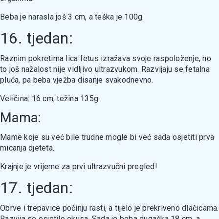
Beba je narasla još 3 cm, a teška je 100g.
16. tjedan:
Raznim pokretima lica fetus izražava svoje raspoloženje, no
to još nažalost nije vidljivo ultrazvukom. Razvijaju se fetalna
pluća, pa beba vježba disanje svakodnevno.
Veličina: 16 cm, težina 135g.
Mama:
Mame koje su već bile trudne mogle bi već sada osjetiti prva
micanja djeteta.
Krajnje je vrijeme za prvi ultrazvučni pregled!
17. tjedan:
Obrve i trepavice počinju rasti, a tijelo je prekriveno dlačicama.
Razvija se osjetilo okusa. Sada je beba dugačka 18 cm, a