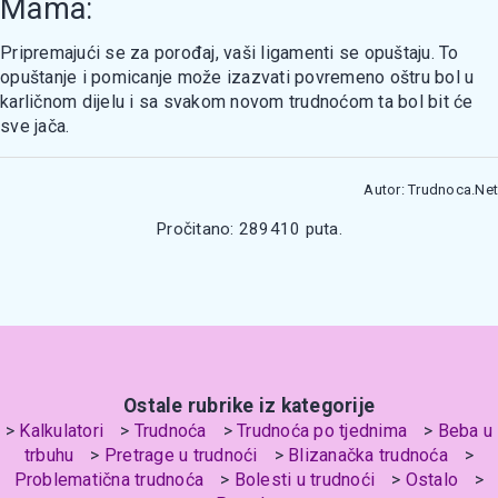
Mama:
Pripremajući se za porođaj, vaši ligamenti se opuštaju. To
opuštanje i pomicanje može izazvati povremeno oštru bol u
karličnom dijelu i sa svakom novom trudnoćom ta bol bit će
sve jača.
Autor: Trudnoca.Net
Pročitano: 289410 puta.
Ostale rubrike iz kategorije
Kalkulatori
Trudnoća
Trudnoća po tjednima
Beba u
trbuhu
Pretrage u trudnoći
Blizanačka trudnoća
Problematična trudnoća
Bolesti u trudnoći
Ostalo