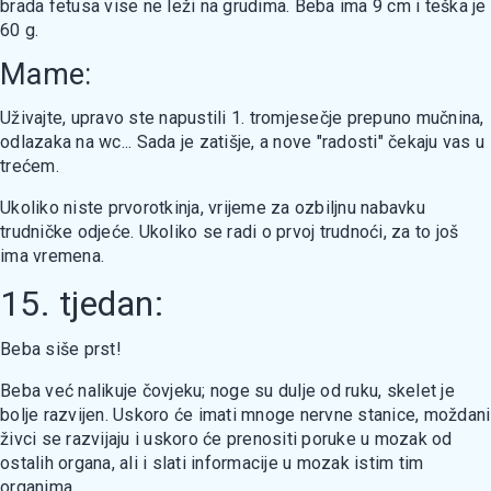
brada fetusa vise ne leži na grudima. Beba ima 9 cm i teška je
60 g.
Mame:
Uživajte, upravo ste napustili 1. tromjesečje prepuno mučnina,
odlazaka na wc... Sada je zatišje, a nove "radosti" čekaju vas u
trećem.
Ukoliko niste prvorotkinja, vrijeme za ozbiljnu nabavku
trudničke odjeće. Ukoliko se radi o prvoj trudnoći, za to još
ima vremena.
15. tjedan:
Beba siše prst!
Beba već nalikuje čovjeku; noge su dulje od ruku, skelet je
bolje razvijen. Uskoro će imati mnoge nervne stanice, moždani
živci se razvijaju i uskoro će prenositi poruke u mozak od
ostalih organa, ali i slati informacije u mozak istim tim
organima.