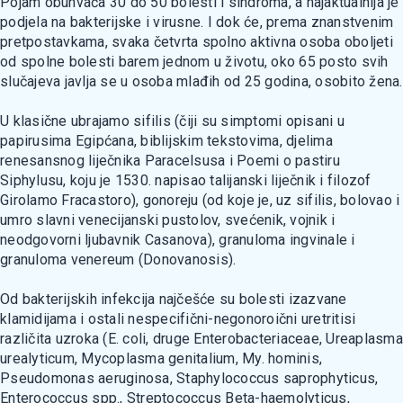
Pojam obuhvaća 30 do 50 bolesti i sindroma, a najaktualnija je
podjela na bakterijske i virusne. I dok će, prema znanstvenim
pretpostavkama, svaka četvrta spolno aktivna osoba oboljeti
od spolne bolesti barem jednom u životu, oko 65 posto svih
slučajeva javlja se u osoba mlađih od 25 godina, osobito žena.
U klasične ubrajamo sifilis (čiji su simptomi opisani u
papirusima Egipćana, biblijskim tekstovima, djelima
renesansnog liječnika Paracelsusa i Poemi o pastiru
Siphylusu, koju je 1530. napisao talijanski liječnik i filozof
Girolamo Fracastoro), gonoreju (od koje je, uz sifilis, bolovao i
umro slavni venecijanski pustolov, svećenik, vojnik i
neodgovorni ljubavnik Casanova), granuloma ingvinale i
granuloma venereum (Donovanosis).
Od bakterijskih infekcija najčešće su bolesti izazvane
klamidijama i ostali nespecifični-negonoroični uretritisi
različita uzroka (E. coli, druge Enterobacteriaceae, Ureaplasma
urealyticum, Mycoplasma genitalium, My. hominis,
Pseudomonas aeruginosa, Staphylococcus saprophyticus,
Enterococcus spp., Streptococcus Beta-haemolyticus,