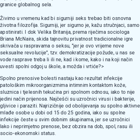
granice globalnog sela.
Živimo u vremenu kad bi sigurniji seks trebao biti osnovna
životna filozofija. Sigurniji, jer sigurno je, kažu stručnjaci, samo
apstinirati. I dok Velika Britanija, prema riječima sociologa
Briana McNaira, skida tajnovitu privatnost tradicionalne igre
skrivača u raspravama o seksu, "jer je ovo vrijeme nove
seksualne revolucije", tzv. demokratizacije požude, u nas se
vode rasprave treba li ili ne, kad i kome, kako i na koji način
uvesti spolni odgoj u škole, a možda i vrtiće?>
Spolno prenosive bolesti nastaju kao rezultat infekcije
patološkim mikroorganizmima intimnim kontaktom kože,
sluznica i tjelesnih tekućina pri spolnom odnosu, iako to nije
jedini način prijenosa. Najčešći su uzročnici virusi i bakterije,
gljivice i paraziti. Najrizičnije od obolijevanja su spolno aktivne
mlađe osobe u dobi od 15 do 25 godina, iako su spolne
infekcije česte u svim dobnim skupinama, jer se uzročnici
lako i neprimjetno prenose, bez obzira na dob, spol, rasu ili
socio-ekonomski status.