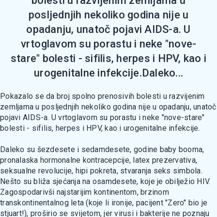
bolesti u razvijenim zemljama u
posljednjih nekoliko godina nije u
opadanju, unatoč pojavi AIDS-a. U
vrtoglavom su porastu i neke "nove-
stare" bolesti - sifilis, herpes i HPV, kao i
urogenitalne infekcije.Daleko...
Pokazalo se da broj spolno prenosivih bolesti u razvijenim
zemljama u posljednjih nekoliko godina nije u opadanju, unatoč
pojavi AIDS-a. U vrtoglavom su porastu i neke "nove-stare"
bolesti - sifilis, herpes i HPV, kao i urogenitalne infekcije.
Daleko su šezdesete i sedamdesete, godine baby booma,
pronalaska hormonalne kontracepcije, latex prezervativa,
seksualne revolucije, hipi pokreta, stvaranja seks simbola.
Nešto su bliža sjećanja na osamdesete, koje je obilježio HIV.
Zagospodarivši najstarijim kontinentom, brzinom
transkontinentalnog leta (koje li ironije, pacijent "Zero" bio je
stjuart!), proširio se svijetom, jer virusi i bakterije ne poznaju