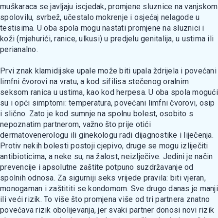
muškaraca se javljaju iscjedak, promjene sluznice na vanjskom
spolovilu, svrbež, učestalo mokrenje i osjećaj nelagode u
testisima. U oba spola mogu nastati promjene na sluznici i
koži (mjehurići, ranice, ulkusi) u predjelu genitalija, u ustima ili
perianalno.
Prvi znak klamidijske upale može biti upala ždrijela i povećani
limfni čvorovi na vratu, a kod sifilisa stečenog oralnim
seksom ranica u ustima, kao kod herpesa. U oba spola mogući
su i opći simptomi: temperatura, povećani limfni čvorovi, osip
i slično. Zato je kod sumnje na spolnu bolest, osobito s
nepoznatim partnerom, važno što prije otići
dermatovenerologu ili ginekologu radi dijagnostike i liječenja.
Protiv nekih bolesti postoji cjepivo, druge se mogu izliječiti
antibioticima, a neke su, na žalost, neizlječive. Jedini je način
prevencije i apsolutne zaštite potpuno suzdržavanje od
spolnih odnosa. Za sigurniji seks vrijede pravila: biti vjeran,
monogaman i zaštititi se kondomom. Sve drugo danas je manji
ili veći rizik. To više što promjena više od tri partnera znatno
povećava rizik obolijevanja, jer svaki partner donosi novi rizik