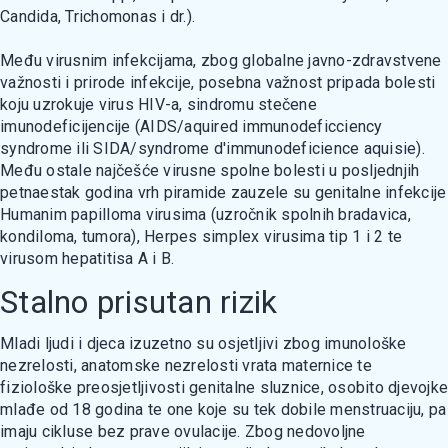
Candida, Trichomonas i dr.).
Među virusnim infekcijama, zbog globalne javno-zdravstvene
važnosti i prirode infekcije, posebna važnost pripada bolesti
koju uzrokuje virus HIV-a, sindromu stečene
imunodeficijencije (AIDS/aquired immunodeficciency
syndrome ili SIDA/syndrome d'immunodeficience aquisie).
Među ostale najčešće virusne spolne bolesti u posljednjih
petnaestak godina vrh piramide zauzele su genitalne infekcije
Humanim papilloma virusima (uzročnik spolnih bradavica,
kondiloma, tumora), Herpes simplex virusima tip 1 i 2 te
virusom hepatitisa A i B.
Stalno prisutan rizik
Mladi ljudi i djeca izuzetno su osjetljivi zbog imunološke
nezrelosti, anatomske nezrelosti vrata maternice te
fiziološke preosjetljivosti genitalne sluznice, osobito djevojke
mlađe od 18 godina te one koje su tek dobile menstruaciju, pa
imaju cikluse bez prave ovulacije. Zbog nedovoljne