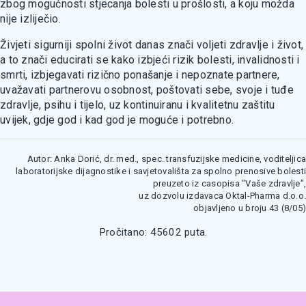
zbog mogućnosti stjecanja bolesti u prošlosti, a koju možda
nije izliječio.
Živjeti sigurniji spolni život danas znači voljeti zdravlje i život,
a to znači educirati se kako izbjeći rizik bolesti, invalidnosti i
smrti, izbjegavati rizično ponašanje i nepoznate partnere,
uvažavati partnerovu osobnost, poštovati sebe, svoje i tuđe
zdravlje, psihu i tijelo, uz kontinuiranu i kvalitetnu zaštitu
uvijek, gdje god i kad god je moguće i potrebno.
Autor: Anka Dorić, dr. med., spec. transfuzijske medicine, voditeljica
laboratorijske dijagnostike i savjetovališta za spolno prenosive bolesti
preuzeto iz casopisa "Vaše zdravlje",
uz dozvolu izdavaca Oktal-Pharma d.o.o.
objavljeno u broju 43 (8/05)
Pročitano: 45602 puta.