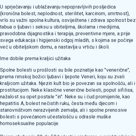
U sprječavanju i ublažavanju nepopravljivih posljedica
(kronična bolest, neplodnost, sterilitet, karcinom, smrtnost),
vrlo su važni spolna kultura, osviještena i zdrava spolnost bez
tabua o ljubavi i seksu u obiteljima, školama i medijima,
pravodobna dijagnostika i terapija, preventivne mjere, a prije
svega edukacija i higijenski odgoj mladih, s kojima se počinje
već u obiteljskom domu, a nastavlja u vrtiću i školi.
Ime dobile prema kraljici užitaka
Spolne bolesti u prošlosti su bile poznatije kao "venerične",
prema rimskoj božici ljubavi i ljepote Veneri, koju su zvali
kraljicom užitaka. Njezin kult bio je povezan sa spolnošću, ali i
prostitucijom. Neke klasične venerične bolesti, poput sifilisa,
nažalost su opet postale "in". Neke su i ćud promijenile, kao
hepatitis A, bolest nečistih ruku, česta među djecom i
stanovništvom nerazvijenih zemalja, ali i spolne prenosive
bolesti s povećanom učestalošću u odrasle muške
homoseksualne populacije.