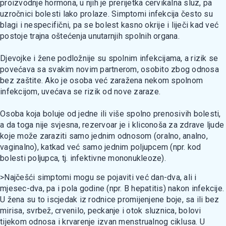
proizvodnje hormona, u njih je prerijetka cervikalna sluz, pa
uzročnici bolesti lako prolaze. Simptomi infekcija često su
blagi i nespecifični, pa se bolest kasno okrije i liječi kad već
postoje trajna oštećenja unutarnjih spolnih organa.
Djevojke i žene podložnije su spolnim infekcijama, a rizik se
povećava sa svakim novim partnerom, osobito zbog odnosa
bez zaštite. Ako je osoba već zaražena nekom spolnom
infekcijom, uvećava se rizik od nove zaraze.
Osoba koja boluje od jedne ili više spolno prenosivih bolesti,
a da toga nije svjesna, rezervoar je i kliconoša za zdrave ljude
koje može zaraziti samo jednim odnosom (oralno, analno,
vaginalno), katkad već samo jednim poljupcem (npr. kod
bolesti poljupca, tj. infektivne mononukleoze).
>Najčešći simptomi mogu se pojaviti već dan-dva, ali i
mjesec-dva, pa i pola godine (npr. B hepatitis) nakon infekcije.
U žena su to iscjedak iz rodnice promijenjene boje, sa ili bez
mirisa, svrbež, crvenilo, peckanje i otok sluznica, bolovi
tijekom odnosa i krvarenje izvan menstrualnog ciklusa. U