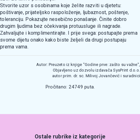
Stvorite uzor s osobinama koje želite razviti u djetetu:
poštivanje, prijateljsko raspoloženje, ljubaznost, poštenje,
toleranciju. Pokazujte nesebično ponašanje. Činite dobro
drugim ljudima bez očekivanja protuusluge ili nagrade.
Zahvaljujte i komplimentirajte. I prije svega: postupajte prema
svome dijetu onako kako biste željeli da drugi postupaju
prema vama.
Autor: Preuzeto iz knjige "Godine prve: zašto su važne",
Objavljeno uz dozvolu izdavača SysPrint d.o.o.
autor prim. dr. sc. Milivoj Jovančević i suradnici
Pročitano: 24749 puta.
Ostale rubrike iz kategorije