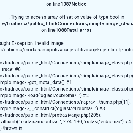
on line
1087
Notice
: Trying to access array offset on value of type bool in
me/trudnoca/public_html/Connections/simpleimage_class
on line
1088
Fatal error
aught Exception: Invalid image:
i/eubioma/modaisamoprihvacanje-stiliziranjekojeisticeljepotu
e/trudnoca/public_html/Connections/simpleimage_class.php
 trace: #0
e/trudnoca/public_html/Connections/simpleimage_class.php(
SimpleImage->get_meta_data() #1
e/trudnoca/public_html/Connections/simpleimage_class.php(
impleImage->load('oglasi/eubioma/...') #2
e/trudnoca/public_html/Connections/napravi_thumb.php(11):
impleImage->__construct('oglasi/eubioma/...') #3
/trudnoca/public_html/pretrazivanje.php(205):
vithumb('modaisamoprihva...', 274, 180, 'oglasi/eubioma/') #4
} thrown in