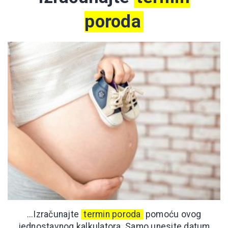
poroda
...Izračunajte
termin poroda
pomoću ovog
jednostavnog kalkulatora. Samo unesite datum