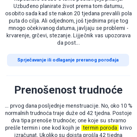
Uzbuđeno planirate život prema tom datumu,
osobito sada kad ste nakon 20 tjedana prevalili pola
puta do cilja. Ali odjednom, još tjednima prije tog
mnogo očekivanog datuma, javljaju se problemi -
krvarenje, grčevi, stezanje. Lijječnik vas upozorava
da post...
Sprječavanje ili odlaganje preranog porođaja
Prenošenost trudnoće
... prvog dana posljednje menstruacije. No, oko 10 %
normalnih trudnoća traje duže od 42 tjedna. Postoje
dva tipa prenoše trudnoće; one koje su stvarno
prešle termin i one kod kojih je
termin poroda
krivo
izračunat. Ukoliko su doista prošla 42 tjedna