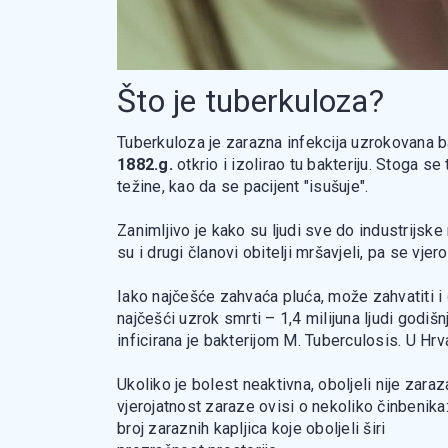
Što je tuberkuloza?
Tuberkuloza je zarazna infekcija uzrokovana 
1882.g.
otkrio i izolirao tu bakteriju. Stoga se
težine, kao da se pacijent "isušuje".
Zanimljivo je kako su ljudi sve do industrijs
su i drugi članovi obitelji mršavjeli, pa se vje
Iako najčešće zahvaća pluća, može zahvatiti i 
najčešći uzrok smrti – 1,4 milijuna ljudi godi
inficirana je bakterijom M. Tuberculosis. U Hr
Ukoliko je bolest neaktivna, oboljeli nije za
vjerojatnost zaraze ovisi o nekoliko činbenika
broj zaraznih kapljica koje oboljeli širi