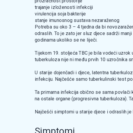
prozračnost prostorije
trajanje izloženosti infekciji
virulencija soja bakterije
stanje imunosnog sustava nezaraženog
Potreba su oko 3 – 4 tjedna da bi novozaražen
odraslih. To je zato jer sluz djece sadrži manji 
godinama ukoliko se ne liječi.
Tijekom 19. stoljeća TBC je bila vodeći uzrok
tuberkuloza nije ni među prvih 10 uzročnika s
U starije dojenčadi i djece, latentna tuberkulo
infekciju. Najčešće samo tuberkulinski test po
Ta primarna infekcija obično se sama povlači k
na ostale organe (progresivna tuberkuloza). Ta
Najčešći simptomi u starije djece i odraslih je 
Simptomi