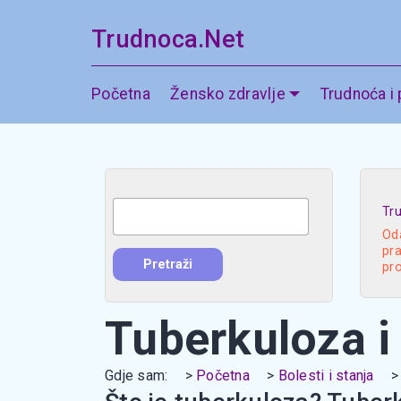
Trudnoca.Net
Početna
Žensko zdravlje
Trudnoća i
Tr
Oda
pra
pr
Tuberkuloza i 
Gdje sam:
Početna
Bolesti i stanja