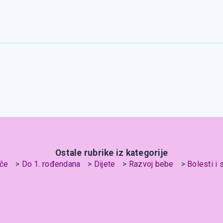
Ostale rubrike iz kategorije
če
Do 1. rođendana
Dijete
Razvoj bebe
Bolesti i 