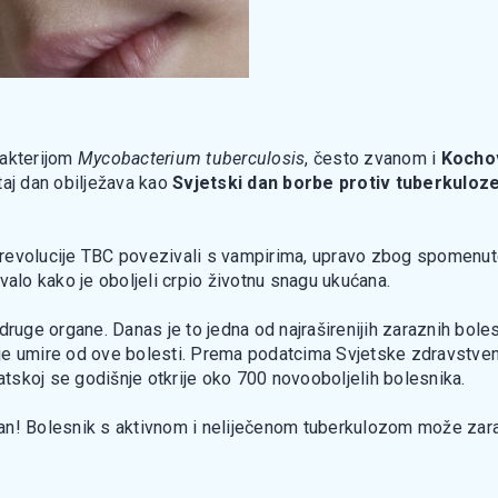
bakterijom
Mycobacterium tuberculosis
, često zvanom i
Kochov
 taj dan obilježava kao
Svjetski dan borbe protiv tuberkuloz
ke revolucije TBC povezivali s vampirima, upravo zbog spomenut
rovalo kako je oboljeli crpio životnu snagu ukućana.
druge organe. Danas je to jedna od najraširenijih zaraznih boles
šnje umire od ove bolesti. Prema podatcima Svjetske zdravstven
vatskoj se godišnje otkrije oko 700 novooboljelih bolesnika.
razan! Bolesnik s aktivnom i neliječenom tuberkulozom može zar
: