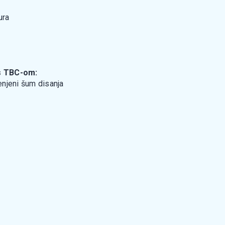
ura
 s TBC-om:
enjeni šum disanja