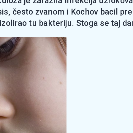
kuloza je zarazna infekcija uzrokov
s, često zvanom i Kochov bacil pre
izolirao tu bakteriju. Stoga se taj da