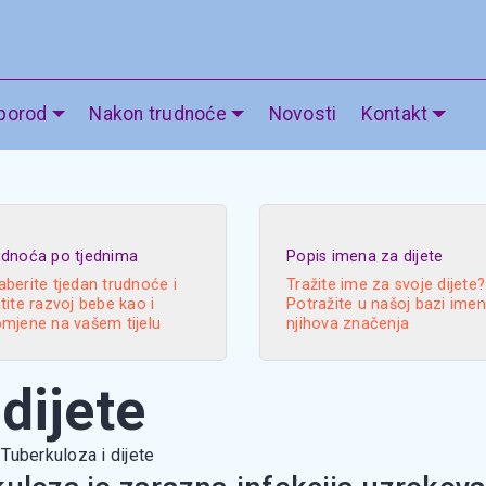
 porod
Nakon trudnoće
Novosti
Kontakt
udnoća po tjednima
Popis imena za dijete
berite tjedan trudnoće i
Tražite ime za svoje dijete?
tite razvoj bebe kao i
Potražite u našoj bazi imen
omjene na vašem tijelu
njihova značenja
dijete
Tuberkuloza i dijete