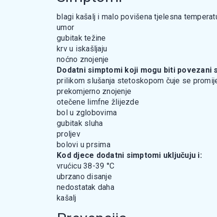
blagi kašalj i malo povišena tjelesna temperat
umor
gubitak težine
krv u iskašljaju
noćno znojenje
Dodatni simptomi koji mogu biti povezani
prilikom slušanja stetoskopom čuje se promij
prekomjerno znojenje
otečene limfne žlijezde
bol u zglobovima
gubitak sluha
proljev
bolovi u prsima
Kod djece dodatni simptomi uključuju i:
vrućicu 38-39 °C
ubrzano disanje
nedostatak daha
kašalj