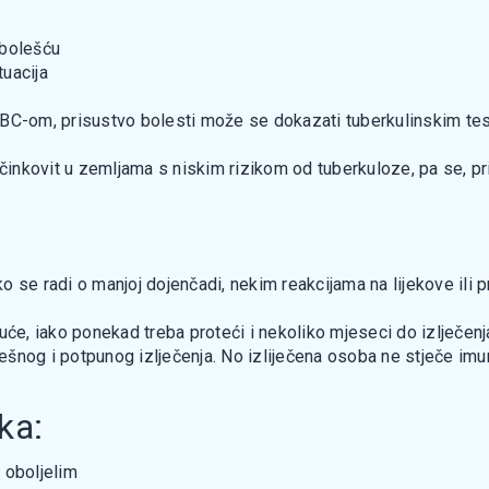
 bolešću
tuacija
BC-om, prisustvo bolesti može se dokazati tuberkulinskim testo
učinkovit u zemljama s niskim rizikom od tuberkuloze, pa se, pri
iko se radi o manjoj dojenčadi, nekim reakcijama na lijekove ili 
uće, iako ponekad treba proteći i nekoliko mjeseci do izlječen
pješnog i potpunog izlječenja. No izliječena osoba ne stječe im
ka:
) oboljelim