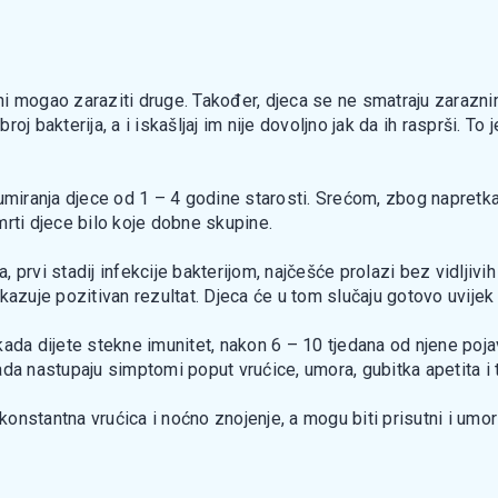
i mogao zaraziti druge. Također, djeca se ne smatraju zarazni
broj bakterija, a i iskašljaj im nije dovoljno jak da ih rasprši. To
 umiranja djece od 1 – 4 godine starosti. Srećom, zbog napretk
mrti djece bilo koje dobne skupine.
za, prvi stadij infekcije bakterijom, najčešće prolazi bez vidlj
kazuje pozitivan rezultat. Djeca će u tom slučaju gotovo uvijek
ada dijete stekne imunitet, nakon 6 – 10 tjedana od njene pojav
da nastupaju simptomi poput vrućice, umora, gubitka apetita i te
konstantna vrućica i noćno znojenje, a mogu biti prisutni i umor 