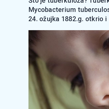
Što je tuberkuloza? Tuber
Mycobacterium tuberculosi
24. ožujka 1882.g. otkrio i 