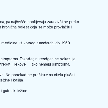
ma, pa najčešće obolijevaju zarazivši se preko
 je kronična bolest koja se može provlačiti i
a medicine i životnog standarda, do 1960.
ivih simptoma. Također, ni rendgen ne pokazuje
 trebati lijekove – iako nemaju simptoma.
e. No ponekad se proširuje na cijela pluća i
žine i kašlja.
i gubitak težine.