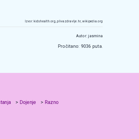
Izvor: kidshealth.org, plivazdravlje.hr, wikipedia.org
Autor: jasmina
Pročitano: 9036 puta.
stanja
Dojenje
Razno