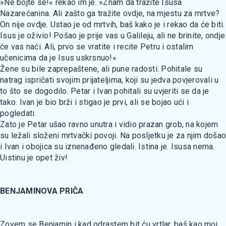
»Ne bojte se!« rekao im je. »Znam da tražite Isusa
Nazarećanina. Ali zašto ga tražite ovdje, na mjestu za mrtve?
On nije ovdje. Ustao je od mrtvih, baš kako je i rekao da će biti.
Isus je oživio! Pošao je prije vas u Galileju, ali ne brinite, ondje
će vas naći. Ali, prvo se vratite i recite Petru i ostalim
učenicima da je Isus uskrsnuo!«
Žene su bile zaprepaštene, ali pune radosti. Pohitale su
natrag ispričati svojim prijateljima, koji su jedva povjerovali u
to što se dogodilo. Petar i Ivan pohitali su uvjeriti se da je
tako. Ivan je bio brži i stigao je prvi, ali se bojao ući i
pogledati.
Zato je Petar ušao ravno unutra i vidio prazan grob, na kojem
su ležali složeni mrtvački povoji. Na posljetku je za njim došao
i Ivan i obojica su iznenađeno gledali. Istina je. Isusa nema.
Uistinu je opet živ!
BENJAMINOVA PRIČA
Zovem se Benjamin i kad odrastem bit ću vrtlar, baš kao moj