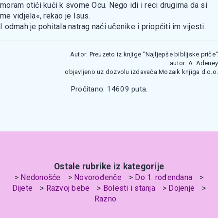
moram otići kući k svome Ocu. Nego idi i reci drugima da si
me vidjela«, rekao je Isus.
I odmah je pohitala natrag naći učenike i priopćiti im vijesti.
Autor: Preuzeto iz knjige "Najljepše biblijske priče"
autor: A. Adeney
objavljeno uz dozvolu izdavača Mozaik knjiga d.o.o.
Pročitano: 14609 puta.
Ostale rubrike iz kategorije
Nedonošće
Novorođenče
Do 1. rođendana
Dijete
Razvoj bebe
Bolesti i stanja
Dojenje
Razno