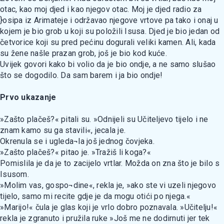
otac, kao moj djed i kao njegov otac. Moj je djed radio za
}osipa iz Arimateje i održavao njegove vrtove pa tako i onaj u
kojem je bio grob u koji su položili Isusa. Djed je bio jedan od
četvorice koji su pred pećinu dogurali veliki kamen. Ali, kada
su žene našle prazan grob, još je bio kod kuće.
Uvijek govori kako bi volio da je bio ondje, a ne samo slušao
što se dogodilo. Da sam barem i ja bio ondje!
Prvo ukazanje
»Zašto plačeš?« pitali su. »Odnijeli su Učiteljevo tijelo i ne
znam kamo su ga stavili«, jecala je.
Okrenula se i ugleda¬la još jednog čovjeka.
»Zašto plačeš?« pitao je. »Tražiš li koga?«
Pomislila je da je to zacijelo vrtlar. Možda on zna što je bilo s
Isusom.
»Molim vas, gospo¬dine«, rekla je, »ako ste vi uzeli njegovo
tijelo, samo mi recite gdje je da mogu otići po njega.«
»Marijo!« čula je glas koji je vrlo dobro poznavala. »Učitelju!«
rekla je zgranuto i pružila ruke »Još me ne dodirnuti jer tek