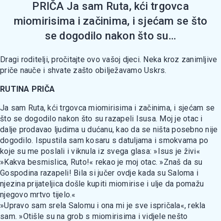
PRIČA Ja sam Ruta, kći trgovca
miomirisima i začinima, i sjećam se što
se dogodilo nakon što su...
Dragi roditelji, pročitajte ovo vašoj djeci. Neka kroz zanimljive
priče nauče i shvate zašto obilježavamo Uskrs.
RUTINA PRIČA
Ja sam Ruta, kći trgovca miomirisima i začinima, i sjećam se
što se dogodilo nakon što su razapeli Isusa. Moj je otac i
dalje prodavao ljudima u dućanu, kao da se ništa posebno nije
dogodilo. Ispustila sam kosaru s datuljama i smokvama po
koje su me poslali i viknula iz svega glasa: »Isus je živi«
»Kakva besmislica, Ruto!« rekao je moj otac. »Znaš da su
Gospodina razapeli! Bila si jučer ovdje kada su Saloma i
njezina prijateljica došle kupiti miomirise i ulje da pomažu
njegovo mrtvo tijelo.«
»Upravo sam srela Salomu i ona mi je sve ispričala«, rekla
sam. »Otišle su na grob s miomirisima i vidjele nešto