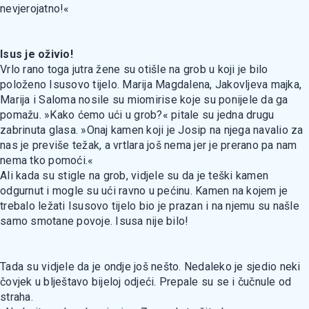
nevjerojatno!«
Isus je oživio!
Vrlo rano toga jutra žene su otišle na grob u koji je bilo
položeno Isusovo tijelo. Marija Magdalena, Jakovljeva majka,
Marija i Saloma nosile su miomirise koje su ponijele da ga
pomažu. »Kako ćemo ući u grob?« pitale su jedna drugu
zabrinuta glasa. »Onaj kamen koji je Josip na njega navalio za
nas je previše težak, a vrtlara još nema jer je prerano pa nam
nema tko pomoći.«
Ali kada su stigle na grob, vidjele su da je teški kamen
odgurnut i mogle su ući ravno u pećinu. Kamen na kojem je
trebalo ležati Isusovo tijelo bio je prazan i na njemu su našle
samo smotane povoje. Isusa nije bilo!
Tada su vidjele da je ondje još nešto. Nedaleko je sjedio neki
čovjek u blještavo bijeloj odjeći. Prepale su se i čučnule od
straha.