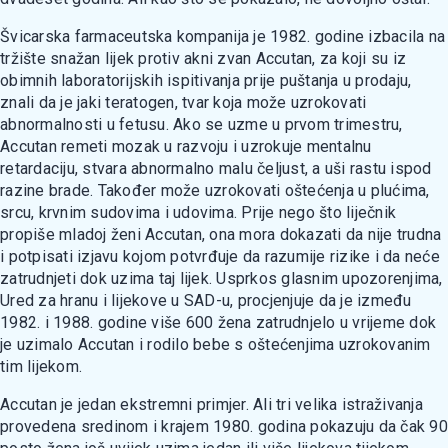
Švicarska farmaceutska kompanija je 1982. godine izbacila na
tržište snažan lijek protiv akni zvan Accutan, za koji su iz
obimnih laboratorijskih ispitivanja prije puštanja u prodaju,
znali da je jaki teratogen, tvar koja može uzrokovati
abnormalnosti u fetusu. Ako se uzme u prvom trimestru,
Accutan remeti mozak u razvoju i uzrokuje mentalnu
retardaciju, stvara abnormalno malu čeljust, a uši rastu ispod
razine brade. Također može uzrokovati oštećenja u plućima,
srcu, krvnim sudovima i udovima. Prije nego što liječnik
propiše mladoj ženi Accutan, ona mora dokazati da nije trudna
i potpisati izjavu kojom potvrđuje da razumije rizike i da neće
zatrudnjeti dok uzima taj lijek. Usprkos glasnim upozorenjima,
Ured za hranu i lijekove u SAD-u, procjenjuje da je između
1982. i 1988. godine više 600 žena zatrudnjelo u vrijeme dok
je uzimalo Accutan i rodilo bebe s oštećenjima uzrokovanim
tim lijekom.
Accutan je jedan ekstremni primjer. Ali tri velika istraživanja
provedena sredinom i krajem 1980. godina pokazuju da čak 90