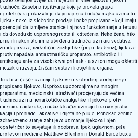
posto žena još uvijek uzima jedan ili više lijekova tijekom
trudnoće. Zasebno ispitivanje koje je provela grupa
opstetričara pokazalo je da prosječna buduća majka uzima tri
lijeka - neke iz slobodne prodaje i neke propisane - koji imaju
potencijal da izmijene stanice i njihovo funkcioniranje u fetusu
i da dovedu do usporenog rasta ili oštećenja. Neke žene, bilo
prije ili nakon što im je utvrđena trudnoća, uzimaju sedative,
antidepresive, narkotične analgetike (poput kodeina), lijekove
protiv napadaja, antiastmatičke preparate, antibiotike ili
antikoagulante za visoki krvni pritisak - a svi oni mogu oštetiti
mozak u razvoju, živčani sustav ili osjetilne organe.
Trudnice češće uzimaju lijekove u slobodnoj prodaji nego
propisane lijekove. Usprkos upozorenjima na mnogim
preparatima, medicinski istraživači procjenjuju da većina
trudnica uzima nenarkotičke analgetike i lijekove protiv
mučnine i antacide, a neke također uzimaju lijekove protiv
kašlja i prehlade, laksative i dijetalne pilule. Ponekad ženino
zdravstveno stanje zahtijeva uzimanje lijekova i njen
opstetričar to savjetuje ili odobrava. Ipak, uglavnom, pišu
profesori medicine Matthew Ellenhorn i Donald Barceloux u