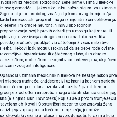
svojoj knjizi Medical Toxicology, žene same uzimaju lijekove
iz svog ormarića - lijekove koji nisu nužno sigurni za uzimanje.
Sigurnost je od osobitog značaja tijekom prvog tromjesečja
kada farmaceutski preparati mogu izmijeniti način oblikovanja,
dijeljenja i migracije neurona, njihovu sposobnost
prepoznavanja svojih pravih odredišta u mozgu koji raste, ili
njihovog povezivanja s drugim neuronima. Iako su velika
porođajna oštećenja, uključivši oštećenja živaca, milostivo
rijetka, lijekovi ipak mogu uzrokovati da se bebe rode ovisne,
razdražljive, hiperaktivne ili oštećenog sluha, ili s drugim
senzoričkim, motoričkim ili kognitivnim oštećenjima, uključivši
sniženi kvocijent inteligencije.
Opasnost uzimanja medicinskih lijekova ne nestaje nakon prva
tri mjeseca trudnoće: antidepresivi uzimani u kasnom periodu
trudnoće mogu u fetusa uzrokovati razdražljivost, tremor i
grčenja, a određeni antibiotici mogu oštetiti stanice unutarnjeg
uha (a s njima sluh i ravnotežu) koji su se u prvom tromjesečju
savršeno oblikovali. Opstetričari općenito upozoravaju žene
da izbjegavaju aspirin u trećem tromjesečju, jer može
uzrokovati krvarenje u fetusa i novorođenčeta, te da ni u koje