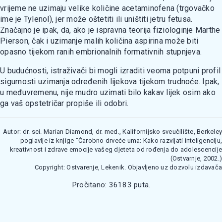
vrijeme ne uzimaju velike količine acetaminofena (trgovačko
ime je Tylenol), jer može oštetiti ili uništiti jetru fetusa.
Značajno je ipak, da, ako je ispravna teorija fiziologinje Marthe
Pierson, čak i uzimanje malih količina aspirina može biti
opasno tijekom ranih embrionalnih formativnih stupnjeva.
U budućnosti, istraživači bi mogli izraditi veoma potpuni profil
sigurnosti uzimanja određenih lijekova tijekom trudnoće. Ipak,
u međuvremenu, nije mudro uzimati bilo kakav lijek osim ako
ga vaš opstetričar propiše ili odobri.
Autor: dr. sci. Marian Diamond, dr. med., Kalifornijsko sveučilište, Berkeley
poglavlje iz knjige "Čarobno drveće uma: Kako razvijati inteligenciju,
kreativnost i zdrave emocije vašeg djeteta od rođenja do adolescencije
(Ostvarnje, 2002.)
Copyright: Ostvarenje, Lekenik. Objavljeno uz dozvolu izdavača
Pročitano: 36183 puta.