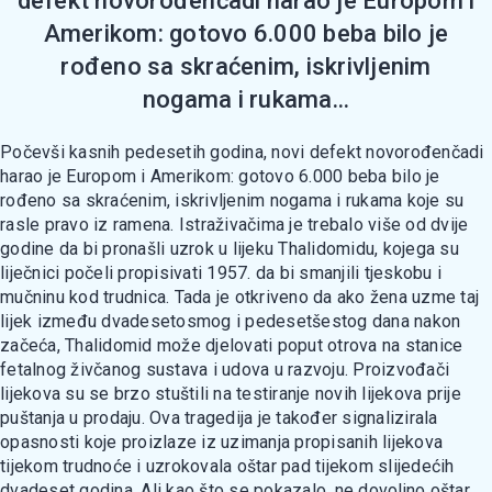
defekt novorođenčadi harao je Europom i
Amerikom: gotovo 6.000 beba bilo je
rođeno sa skraćenim, iskrivljenim
nogama i rukama...
Počevši kasnih pedesetih godina, novi defekt novorođenčadi
harao je Europom i Amerikom: gotovo 6.000 beba bilo je
rođeno sa skraćenim, iskrivljenim nogama i rukama koje su
rasle pravo iz ramena. Istraživačima je trebalo više od dvije
godine da bi pronašli uzrok u lijeku Thalidomidu, kojega su
liječnici počeli propisivati 1957. da bi smanjili tjeskobu i
mučninu kod trudnica. Tada je otkriveno da ako žena uzme taj
lijek između dvadesetosmog i pedesetšestog dana nakon
začeća, Thalidomid može djelovati poput otrova na stanice
fetalnog živčanog sustava i udova u razvoju. Proizvođači
lijekova su se brzo stuštili na testiranje novih lijekova prije
puštanja u prodaju. Ova tragedija je također signalizirala
opasnosti koje proizlaze iz uzimanja propisanih lijekova
tijekom trudnoće i uzrokovala oštar pad tijekom slijedećih
dvadeset godina. Ali kao što se pokazalo, ne dovoljno oštar.