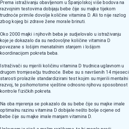
Prema istraživanju obavljenom u Španjolskoj više bodova na
razvojnim testovima dobijaju bebe čije su majke tijekom
trudnoće primile dovolje količine vitamina D. Ali to nije razlog
zbog kojeg bi zdrave žene morale brinuti.
Oko 2000 majki i njihovih beba je sudjelovalo u istraživanju
koje je dokazalo da su nedovoljne količine vitamina D
povezane s lošijim menatalnim stanjem i lošijom
koordinacijom pokreta beba.
Istraživači su mjerili količinu vitamina D trudnica uglavnom u
drugom tromjesečju trudnoće. Bebe su s navršenih 14 mjeseci
starosti prolazile standardizirani test kojim su mjerili mentalni
razvoj, te psihomotorne vještine odnosno njihovu sposobnost
kontrole fizičkih pokreta.
Na oba mjerenja se pokazalo da su bebe čije su majke imale
optimalnu razinu vitamina D dobijale nešto bolje ocjene od
bebe čije su majke imale manjam vitamina D.