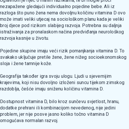
Uglavnom je riječ o malim razlikama, te bi mogle proći
nezapažene gledajući individualno pojedine bebe. Ali iz
razloga što puno žena nema dovoljnu količinu vitamina D ovo
može imati veliki utjecaj na sociološkom planu kada je veliki
broj djece pod rizikom slabijeg razvoja. Potrebna su daljnja
istraživanja za pronalaskom načina predviđanja neurološkog
razvoja kasnije u životu.
Pojedine skupine imaju veći rizik pomanjkanja vitamina D. To
svakako uključuje pretile žene, žene nižeg socioekonomskog
sloja i žene tamnije kože.
Geografija također igra svoju ulogu. Ljudi u sjevernijim
krajevima, koji nisu dovoljno izloženi suncu tijekom zimskog
razdoblja, češće imaju sniženu količinu vitamina D.
Dostupnost vitamina D, bilo kroz sunčevu svjetlost, hranu,
dodatke prehrani ili kombinacijom nevedenog, nije jedini
problem, jer nije posve jasno koliko točno vitamina D
omogućava normalan razvoj.