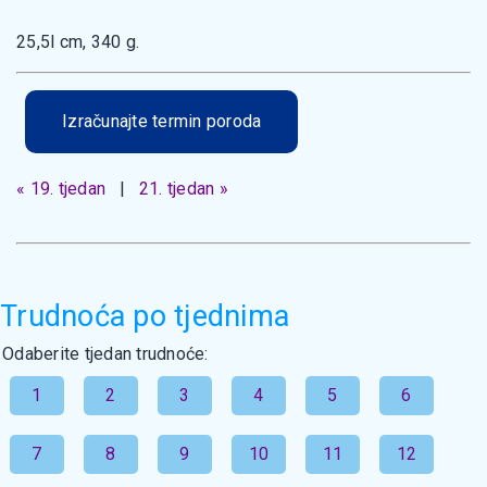
25,5l cm, 340 g.
Izračunajte termin poroda
« 19. tjedan
|
21. tjedan »
Trudnoća po tjednima
Odaberite tjedan trudnoće:
1
2
3
4
5
6
7
8
9
10
11
12