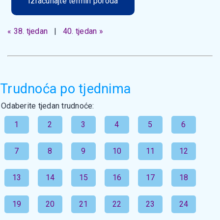
Izračunajte termin poroda
« 38. tjedan
|
40. tjedan »
Trudnoća po tjednima
Odaberite tjedan trudnoće:
1
2
3
4
5
6
7
8
9
10
11
12
13
14
15
16
17
18
19
20
21
22
23
24