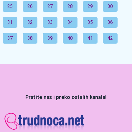
25
26
27
28
29
30
31
32
33
34
35
36
37
38
39
40
41
42
Pratite nas i preko ostalih kanala!