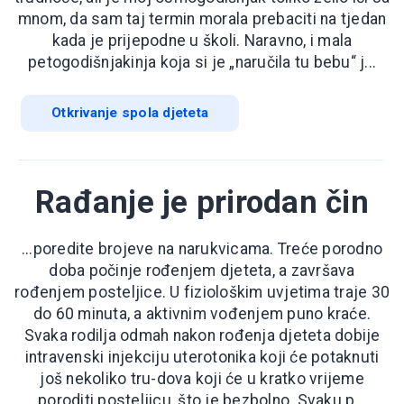
mnom, da sam taj termin morala prebaciti na tjedan
kada je prijepodne u školi. Naravno, i mala
petogodišnjakinja koja si je „naručila tu bebu“ j...
Otkrivanje spola djeteta
Rađanje je prirodan čin
...poredite brojeve na narukvicama. Treće porodno
doba počinje rođenjem djeteta, a završava
rođenjem posteljice. U fiziološkim uvjetima traje 30
do 60 minuta, a aktivnim vođenjem puno kraće.
Svaka rodilja odmah nakon rođenja djeteta dobije
intravenski injekciju uterotonika koji će potaknuti
još nekoliko tru-dova koji će u kratko vrijeme
poroditi posteljicu, što je bezbolno. Svaku p...