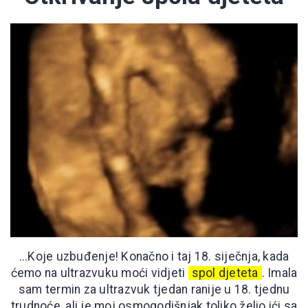
...Koje uzbuđenje! Konačno i taj 18. siječnja, kada
ćemo na ultrazvuku moći vidjeti
spol djeteta
. Imala
sam termin za ultrazvuk tjedan ranije u 18. tjednu
trudnoće, ali je moj osmogodišnjak toliko želio ići sa