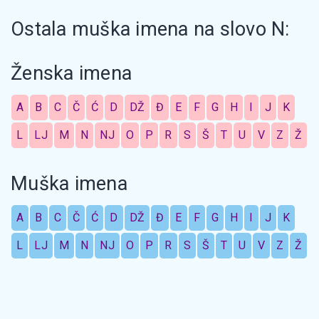
Ostala muška imena na slovo N:
Ženska imena
A
B
C
Č
Ć
D
DŽ
Đ
E
F
G
H
I
J
K
L
LJ
M
N
NJ
O
P
R
S
Š
T
U
V
Z
Ž
Muška imena
A
B
C
Č
Ć
D
DŽ
Đ
E
F
G
H
I
J
K
L
LJ
M
N
NJ
O
P
R
S
Š
T
U
V
Z
Ž