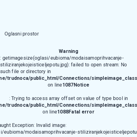
Oglasni prostor
Warning
: getimagesize(oglasi/eubioma/modaisamoprihvacanje-
stiliziranjekojeisticeljepotu.jpg): failed to open stream: No
such file or directory in
me/trudnoca/public_html/Connections/simpleimage_class
on line
1087
Notice
: Trying to access array offset on value of type bool in
me/trudnoca/public_html/Connections/simpleimage_class
on line
1088
Fatal error
aught Exception: Invalid image:
i/eubioma/modaisamoprihvacanje-stiliziranjekojeisticeljepotu