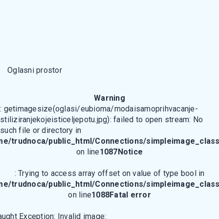
Oglasni prostor
Warning
: getimagesize(oglasi/eubioma/modaisamoprihvacanje-
stiliziranjekojeisticeljepotu.jpg): failed to open stream: No
such file or directory in
me/trudnoca/public_html/Connections/simpleimage_class
on line
1087
Notice
: Trying to access array offset on value of type bool in
me/trudnoca/public_html/Connections/simpleimage_class
on line
1088
Fatal error
aught Exception: Invalid image: