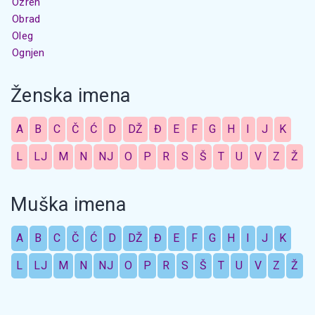
Ozren
Obrad
Oleg
Ognjen
Ženska imena
A
B
C
Č
Ć
D
DŽ
Đ
E
F
G
H
I
J
K
L
LJ
M
N
NJ
O
P
R
S
Š
T
U
V
Z
Ž
Muška imena
A
B
C
Č
Ć
D
DŽ
Đ
E
F
G
H
I
J
K
L
LJ
M
N
NJ
O
P
R
S
Š
T
U
V
Z
Ž