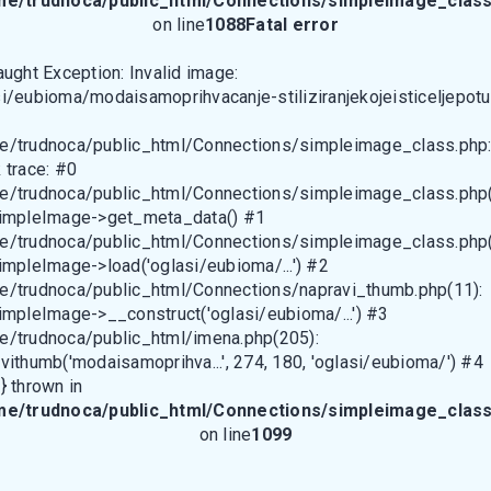
me/trudnoca/public_html/Connections/simpleimage_class
on line
1088
Fatal error
aught Exception: Invalid image:
i/eubioma/modaisamoprihvacanje-stiliziranjekojeisticeljepotu
e/trudnoca/public_html/Connections/simpleimage_class.php
 trace: #0
e/trudnoca/public_html/Connections/simpleimage_class.php(
SimpleImage->get_meta_data() #1
e/trudnoca/public_html/Connections/simpleimage_class.php(
impleImage->load('oglasi/eubioma/...') #2
e/trudnoca/public_html/Connections/napravi_thumb.php(11):
impleImage->__construct('oglasi/eubioma/...') #3
e/trudnoca/public_html/imena.php(205):
vithumb('modaisamoprihva...', 274, 180, 'oglasi/eubioma/') #4
} thrown in
me/trudnoca/public_html/Connections/simpleimage_class
on line
1099