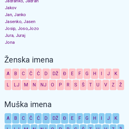
Jadranko, Jadran
Jakov
Jan, Janko
Jasenko, Jasen
Josip, Joso,Jozo
Jura, Juraj
Jona
Ženska imena
A
B
C
Č
Ć
D
DŽ
Đ
E
F
G
H
I
J
K
L
LJ
M
N
NJ
O
P
R
S
Š
T
U
V
Z
Ž
Muška imena
A
B
C
Č
Ć
D
DŽ
Đ
E
F
G
H
I
J
K