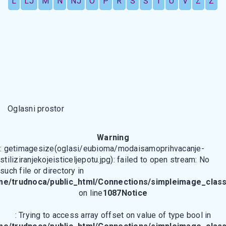
L
LJ
M
N
NJ
O
P
R
S
Š
T
U
V
Z
Ž
Oglasni prostor
Warning
: getimagesize(oglasi/eubioma/modaisamoprihvacanje-
stiliziranjekojeisticeljepotu.jpg): failed to open stream: No
such file or directory in
me/trudnoca/public_html/Connections/simpleimage_class
on line
1087
Notice
: Trying to access array offset on value of type bool in