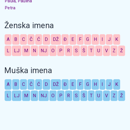
Paula, Paulina
Petra
Ženska imena
A
B
C
Č
Ć
D
DŽ
Đ
E
F
G
H
I
J
K
L
LJ
M
N
NJ
O
P
R
S
Š
T
U
V
Z
Ž
Muška imena
A
B
C
Č
Ć
D
DŽ
Đ
E
F
G
H
I
J
K
L
LJ
M
N
NJ
O
P
R
S
Š
T
U
V
Z
Ž