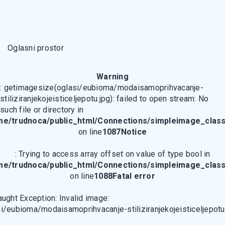
Oglasni prostor
Warning
: getimagesize(oglasi/eubioma/modaisamoprihvacanje-
stiliziranjekojeisticeljepotu.jpg): failed to open stream: No
such file or directory in
me/trudnoca/public_html/Connections/simpleimage_class
on line
1087
Notice
: Trying to access array offset on value of type bool in
me/trudnoca/public_html/Connections/simpleimage_class
on line
1088
Fatal error
aught Exception: Invalid image:
i/eubioma/modaisamoprihvacanje-stiliziranjekojeisticeljepotu