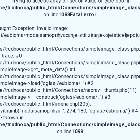
: Trying to access array offset on value of type bool in
me/trudnoca/public_html/Connections/simpleimage_class
on line
1088
Fatal error
aught Exception: Invalid image:
i/eubioma/modaisamoprihvacanje-stiliziranjekojeisticeljepotu
e/trudnoca/public_html/Connections/simpleimage_class.php
 trace: #0
e/trudnoca/public_html/Connections/simpleimage_class.php(
SimpleImage->get_meta_data() #1
e/trudnoca/public_html/Connections/simpleimage_class.php(
impleImage->load('oglasi/eubioma/...') #2
e/trudnoca/public_html/Connections/napravi_thumb.php(11):
impleImage->__construct('oglasi/eubioma/...') #3
e/trudnoca/public_html/imena.php(205):
vithumb('modaisamoprihva...', 274, 180, 'oglasi/eubioma/') #4
} thrown in
me/trudnoca/public_html/Connections/simpleimage_class
on line
1099