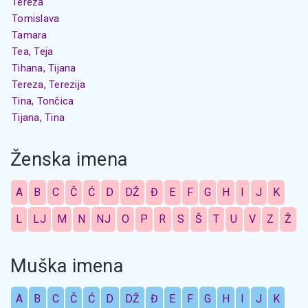
Tereza
Tomislava
Tamara
Tea, Teja
Tihana, Tijana
Tereza, Terezija
Tina, Tončica
Tijana, Tina
Ženska imena
A
B
C
Č
Ć
D
DŽ
Đ
E
F
G
H
I
J
K
L
LJ
M
N
NJ
O
P
R
S
Š
T
U
V
Z
Ž
Muška imena
A
B
C
Č
Ć
D
DŽ
Đ
E
F
G
H
I
J
K