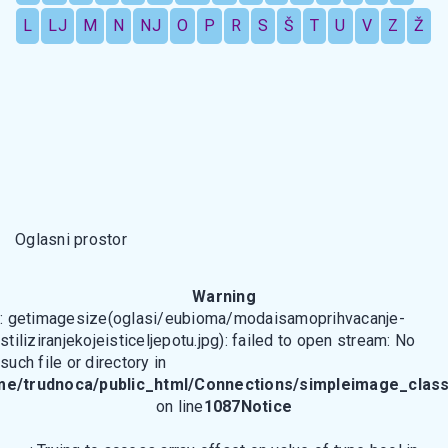
L
LJ
M
N
NJ
O
P
R
S
Š
T
U
V
Z
Ž
Oglasni prostor
Warning
: getimagesize(oglasi/eubioma/modaisamoprihvacanje-
stiliziranjekojeisticeljepotu.jpg): failed to open stream: No
such file or directory in
me/trudnoca/public_html/Connections/simpleimage_class
on line
1087
Notice