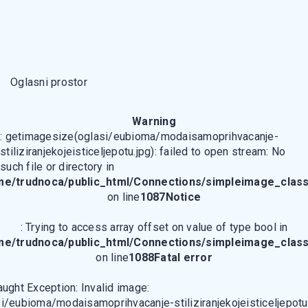
Oglasni prostor
Warning
: getimagesize(oglasi/eubioma/modaisamoprihvacanje-
stiliziranjekojeisticeljepotu.jpg): failed to open stream: No
such file or directory in
me/trudnoca/public_html/Connections/simpleimage_class
on line
1087
Notice
: Trying to access array offset on value of type bool in
me/trudnoca/public_html/Connections/simpleimage_class
on line
1088
Fatal error
aught Exception: Invalid image:
i/eubioma/modaisamoprihvacanje-stiliziranjekojeisticeljepotu