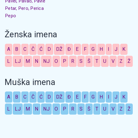
Pavel, Pavao, Pavle
Petar, Pero, Perica
Pepo
Ženska imena
A
B
C
Č
Ć
D
DŽ
Đ
E
F
G
H
I
J
K
L
LJ
M
N
NJ
O
P
R
S
Š
T
U
V
Z
Ž
Muška imena
A
B
C
Č
Ć
D
DŽ
Đ
E
F
G
H
I
J
K
L
LJ
M
N
NJ
O
P
R
S
Š
T
U
V
Z
Ž