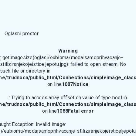
Oglasni prostor
Warning
: getimagesize(oglasi/eubioma/modaisamoprihvacanje-
stiliziranjekojeisticeljepotu.jpg): failed to open stream: No
such file or directory in
me/trudnoca/public_html/Connections/simpleimage_class
on line
1087
Notice
: Trying to access array offset on value of type bool in
me/trudnoca/public_html/Connections/simpleimage_class
on line
1088
Fatal error
aught Exception: Invalid image:
i/eubioma/modaisamoprihvacanje-stiliziranjekojeisticeljepotu