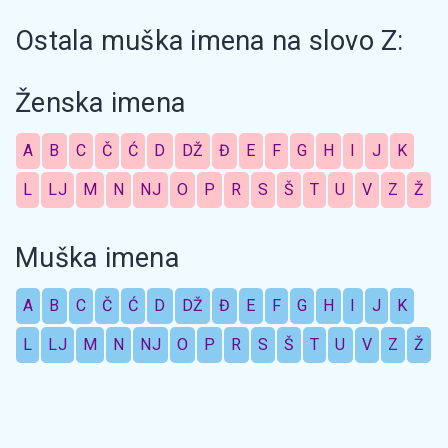
Ostala muška imena na slovo Z:
Ženska imena
A
B
C
Č
Ć
D
DŽ
Đ
E
F
G
H
I
J
K
L
LJ
M
N
NJ
O
P
R
S
Š
T
U
V
Z
Ž
Muška imena
A
B
C
Č
Ć
D
DŽ
Đ
E
F
G
H
I
J
K
L
LJ
M
N
NJ
O
P
R
S
Š
T
U
V
Z
Ž