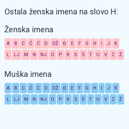
Ostala ženska imena na slovo H:
Ženska imena
A
B
C
Č
Ć
D
DŽ
Đ
E
F
G
H
I
J
K
L
LJ
M
N
NJ
O
P
R
S
Š
T
U
V
Z
Ž
Muška imena
A
B
C
Č
Ć
D
DŽ
Đ
E
F
G
H
I
J
K
L
LJ
M
N
NJ
O
P
R
S
Š
T
U
V
Z
Ž