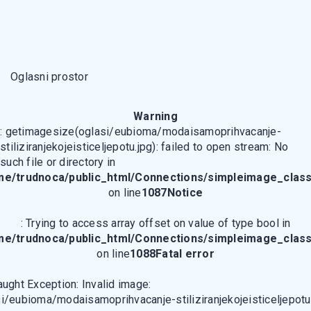
Oglasni prostor
Warning
: getimagesize(oglasi/eubioma/modaisamoprihvacanje-
stiliziranjekojeisticeljepotu.jpg): failed to open stream: No
such file or directory in
me/trudnoca/public_html/Connections/simpleimage_class
on line
1087
Notice
: Trying to access array offset on value of type bool in
me/trudnoca/public_html/Connections/simpleimage_class
on line
1088
Fatal error
aught Exception: Invalid image:
i/eubioma/modaisamoprihvacanje-stiliziranjekojeisticeljepotu