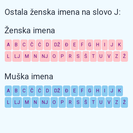
Ostala ženska imena na slovo J:
Ženska imena
A
B
C
Č
Ć
D
DŽ
Đ
E
F
G
H
I
J
K
L
LJ
M
N
NJ
O
P
R
S
Š
T
U
V
Z
Ž
Muška imena
A
B
C
Č
Ć
D
DŽ
Đ
E
F
G
H
I
J
K
L
LJ
M
N
NJ
O
P
R
S
Š
T
U
V
Z
Ž