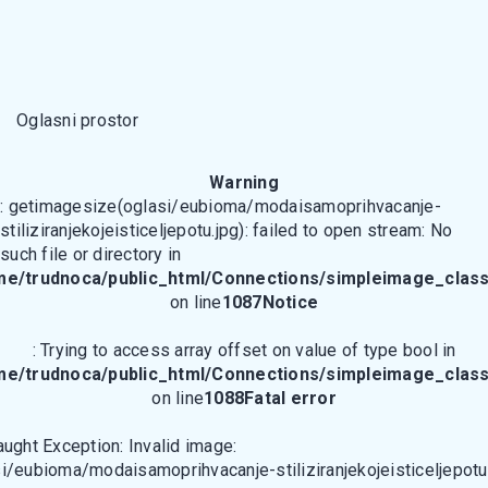
Oglasni prostor
Warning
: getimagesize(oglasi/eubioma/modaisamoprihvacanje-
stiliziranjekojeisticeljepotu.jpg): failed to open stream: No
such file or directory in
me/trudnoca/public_html/Connections/simpleimage_class
on line
1087
Notice
: Trying to access array offset on value of type bool in
me/trudnoca/public_html/Connections/simpleimage_class
on line
1088
Fatal error
aught Exception: Invalid image:
i/eubioma/modaisamoprihvacanje-stiliziranjekojeisticeljepotu